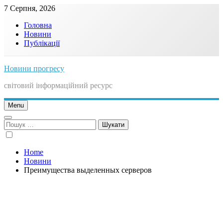
Skip
7 Серпня, 2026
to
Головна
content
Новини
Публікації
Новини прогресу
світовий інформаційний ресурс
Menu
Пошук:
Home
Новини
Преимущества выделенных серверов