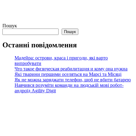
Пошук
Пошук
Останні повідомлення
Мадейра: острови, краса і пригоди, які варто
випробувати
Что такое физическая реабилитация и кому она нужна
Які тварини першими оселяться на Марсі та Місяці
Як не можна заряджати телефон, щоб не вбити батарею
Навчився розуміти команди на людській мові робот-
андроїд Agility Digit