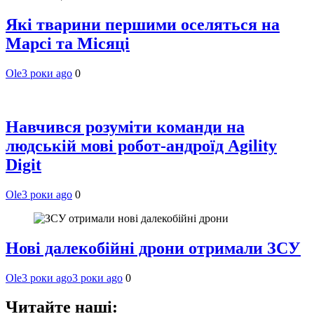
Які тварини першими оселяться на
Марсі та Місяці
Ole
3 роки ago
0
Навчився розуміти команди на
людській мові робот-андроїд Agility
Digit
Ole
3 роки ago
0
Нові далекобійні дрони отримали ЗСУ
Ole
3 роки ago
3 роки ago
0
Читайте наші: