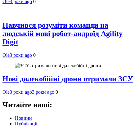
Ole
3 роки ago
0
Навчився розуміти команди на
людській мові робот-андроїд Agility
Digit
Ole
3 роки ago
0
Нові далекобійні дрони отримали ЗСУ
Ole
3 роки ago
3 роки ago
0
Читайте наші:
Новини
Публікації