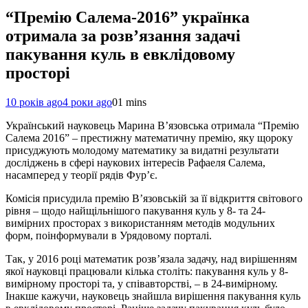
“Премію Салема-2016” українка
отримала за розв’язання задачі
пакування куль в евклідовому
просторі
10 років ago
4 роки ago
0
1 mins
Український науковець Марина В’язовська отримала “Премію
Салема 2016” – престижну математичну премію, яку щороку
присуджують молодому математику за видатні результати
досліджень в сфері наукових інтересів Рафаеля Салема,
насамперед у теорії рядів Фур’є.
Комісія присудила премію В’язовській за її відкриття світового
рівня – щодо найщільнішого пакування куль у 8- та 24-
вимірних просторах з використанням методів модульних
форм, поінформували в Урядовому порталі.
Так, у 2016 році математик розв’язала задачу, над вирішенням
якої науковці працювали кілька століть: пакування куль у 8-
вимірному просторі та, у співавторстві, – в 24-вимірному.
Інакше кажучи, науковець знайшла вирішення пакування куль