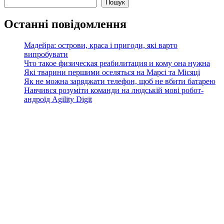
Пошук
Останні повідомлення
Мадейра: острови, краса і пригоди, які варто
випробувати
Что такое физическая реабилитация и кому она нужна
Які тварини першими оселяться на Марсі та Місяці
Як не можна заряджати телефон, щоб не вбити батарею
Навчився розуміти команди на людській мові робот-
андроїд Agility Digit