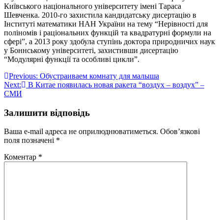
Київського національного університету імені Тараса
Шевченка. 2010-го захистила кандидатську дисертацію в
Інституті математики НАН України на тему “Нерівності для
поліномів і раціональних функцій та квадратурні формули на
сфері”, а 2013 року здобула ступінь доктора природничих наук
у Боннському університеті, захистивши дисертацію
“Модулярні функції та особливі цикли”.
Навігація
Previous:
Обустраиваем комнату для малыша
Next:
В Китае появилась новая ракета “воздух – воздух” –
записів
СМИ
Залишити відповідь
Ваша e-mail адреса не оприлюднюватиметься.
Обов’язкові
поля позначені
*
Коментар
*