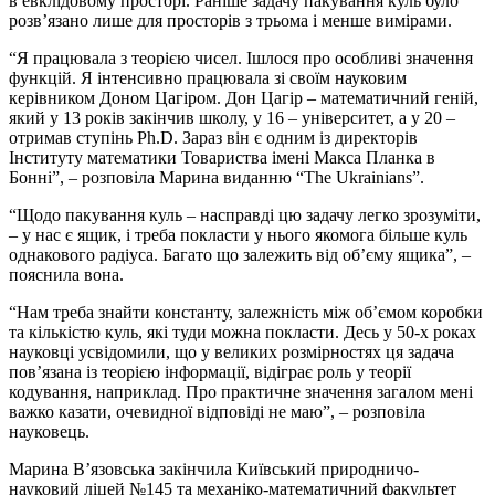
в евклідовому просторі. Раніше задачу пакування куль було
розв’язано лише для просторів з трьома і менше вимірами.
“Я працювала з теорією чисел. Ішлося про особливі значення
функцій. Я інтенсивно працювала зі своїм науковим
керівником Доном Цагіром. Дон Цагір – математичний геній,
який у 13 років закінчив школу, у 16 – університет, а у 20 –
отримав ступінь Ph.D. Зараз він є одним із директорів
Інституту математики Товариства імені Макса Планка в
Бонні”, – розповіла Марина виданню “The Ukrainians”.
“Щодо пакування куль – насправді цю задачу легко зрозуміти,
– у нас є ящик, і треба покласти у нього якомога більше куль
однакового радіуса. Багато що залежить від об’єму ящика”, –
пояснила вона.
“Нам треба знайти константу, залежність між об’ємом коробки
та кількістю куль, які туди можна покласти. Десь у 50-х роках
науковці усвідомили, що у великих розмірностях ця задача
пов’язана із теорією інформації, відіграє роль у теорії
кодування, наприклад. Про практичне значення загалом мені
важко казати, очевидної відповіді не маю”, – розповіла
науковець.
Марина В’язовська закінчила Київський природничо-
науковий ліцей №145 та механіко-математичний факультет