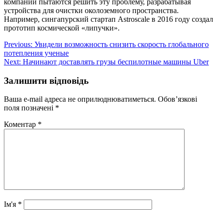
компании пытаются решить эту проблему, разрабатывая
устройства для очистки околоземного пространства.
Например, сингапурский стартап Astroscale в 2016 году создал
прототип космической «липучки».
Навігація
Previous:
Увидели возможность снизить скорость глобального
потепления ученые
записів
Next:
Начинают доставлять грузы беспилотные машины Uber
Залишити відповідь
Ваша e-mail адреса не оприлюднюватиметься.
Обов’язкові
поля позначені
*
Коментар
*
Ім'я
*