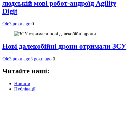
людській мові робот-андроїд Agility
Digit
Ole
3 роки ago
0
Нові далекобійні дрони отримали ЗСУ
Ole
3 роки ago
3 роки ago
0
Читайте наші:
Новини
Публікації