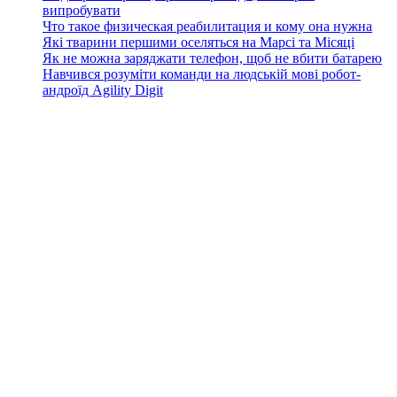
випробувати
Что такое физическая реабилитация и кому она нужна
Які тварини першими оселяться на Марсі та Місяці
Як не можна заряджати телефон, щоб не вбити батарею
Навчився розуміти команди на людській мові робот-
андроїд Agility Digit