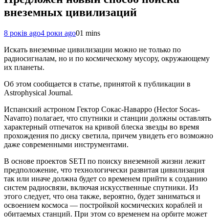
внеземных цивилизаций
8 років ago
4 роки ago
0
1 mins
Искать внеземные цивилизации можно не только по
радиосигналам, но и по космическому мусору, окружающему
их планеты.
Об этом сообщается в статье, принятой к публикации в
Astrophysical Journal.
Испанский астроном Гектор Сокас-Наварро (Hector Socas-
Navarro) полагает, что спутники и станции должны оставлять
характерный отпечаток на кривой блеска звезды во время
прохождения по диску светила, причем увидеть его возможно
даже современными инструментами.
В основе проектов SETI по поиску внеземной жизни лежит
предположение, что технологически развитая цивилизация
так или иначе должна будет со временем прийти к созданию
систем радиосвязи, включая искусственные спутники. Из
этого следует, что она также, вероятно, будет заниматься и
освоением космоса — постройкой космических кораблей и
обитаемых станций. При этом со временем на орбите может