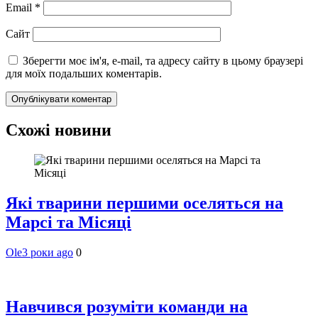
Email
*
Сайт
Зберегти моє ім'я, e-mail, та адресу сайту в цьому браузері
для моїх подальших коментарів.
Схожі новини
Які тварини першими оселяться на
Марсі та Місяці
Ole
3 роки ago
0
Навчився розуміти команди на