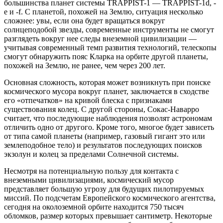
большинства планет системы TRAPPIST-1 — TRAPPIST-1d, -
e и -f. С планетой, похожей на Землю, ситуация несколько
сложнее: увы, если она будет вращаться вокруг
солнцеподобой звезды, современные инструменты не смогут
разглядеть вокруг нее следы внеземной цивилизации —
учитывая современный темп развития технологий, телескопы
смогут обнаружить пояс Кларка на орбите другой планеты,
похожей на Землю, не ранее, чем через 200 лет.
Основная сложность, которая может возникнуть при поиске
космического мусора вокруг планет, заключается в сходстве
его «отпечатков» на кривой блеска с признаками
существования колец. С другой стороны, Сокас-Наварро
считает, что последующие наблюдения позволят астрономам
отличить одно от другого. Кроме того, многое будет зависеть
от типа самой планеты (например, газовый гигант это или
землеподобное тело) и результатов последующих поисков
экзолун и колец за пределами Солнечной системы.
Несмотря на потенциальную пользу для контакта с
внеземными цивилизациями, космический мусор
представляет большую угрозу для будущих пилотируемых
миссий. По подсчетам Европейского космического агентства,
сегодня на околоземной орбите находится 750 тысяч
обломков, размер которых превышает сантиметр. Некоторые