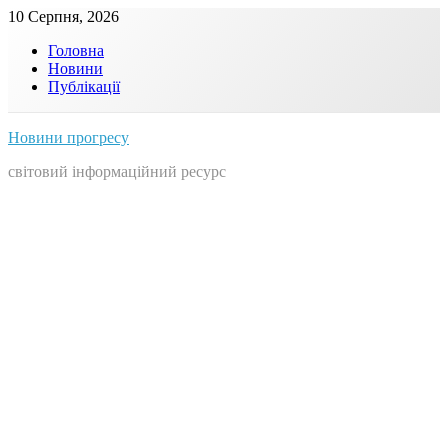
Skip
10 Серпня, 2026
to
Головна
content
Новини
Публікації
Новини прогресу
світовий інформаційний ресурс