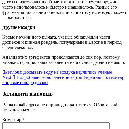
дату его изготовления. Отметим, что в те времена оружие
часто использовалось и быстро изнашивалось. Разные его
фрагменты постоянно обновлялись, поэтому их возраст может
варьироваться.
Другие находки
Кроме пружинного рычага, ученые обнаружили части
доспехов и кинжал рондель, популярный в Европе в период
Средневековья.
Анализ этих артефактов продолжается до сих пор, поэтому
никаких официальных заявлений на их счет сделано не было.
Навігація
Previous:
Добывать воду из воздуха научились ученые
Next:
Подробные геологические карты Украины Госгеонедр
записів
впервые обнародовали
Залишити відповідь
Ваша e-mail адреса не оприлюднюватиметься.
Обов’язкові
поля позначені
*
Коментар
*