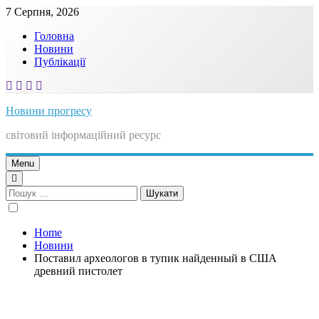
Skip
7 Серпня, 2026
to
Головна
content
Новини
Публікації
Новини прогресу
світовий інформаційний ресурс
Menu
Пошук:
Home
Новини
Поставил археологов в тупик найденный в США
древний пистолет