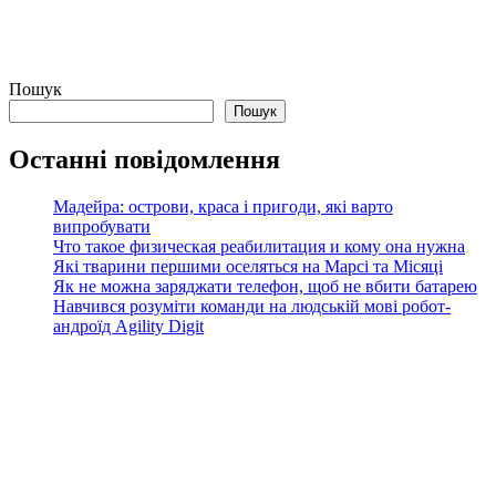
Пошук
Пошук
Останні повідомлення
Мадейра: острови, краса і пригоди, які варто
випробувати
Что такое физическая реабилитация и кому она нужна
Які тварини першими оселяться на Марсі та Місяці
Як не можна заряджати телефон, щоб не вбити батарею
Навчився розуміти команди на людській мові робот-
андроїд Agility Digit