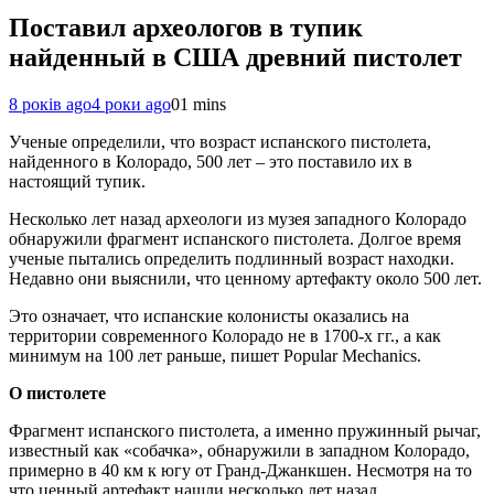
Поставил археологов в тупик
найденный в США древний пистолет
8 років ago
4 роки ago
0
1 mins
Ученые определили, что возраст испанского пистолета,
найденного в Колорадо, 500 лет – это поставило их в
настоящий тупик.
Несколько лет назад археологи из музея западного Колорадо
обнаружили фрагмент испанского пистолета. Долгое время
ученые пытались определить подлинный возраст находки.
Недавно они выяснили, что ценному артефакту около 500 лет.
Это означает, что испанские колонисты оказались на
территории современного Колорадо не в 1700-х гг., а как
минимум на 100 лет раньше, пишет Popular Mechanics.
О пистолете
Фрагмент испанского пистолета, а именно пружинный рычаг,
известный как «собачка», обнаружили в западном Колорадо,
примерно в 40 км к югу от Гранд-Джанкшен. Несмотря на то
что ценный артефакт нашли несколько лет назад,