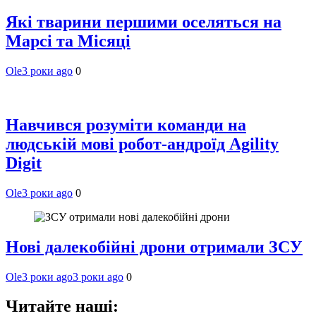
Які тварини першими оселяться на
Марсі та Місяці
Ole
3 роки ago
0
Навчився розуміти команди на
людській мові робот-андроїд Agility
Digit
Ole
3 роки ago
0
Нові далекобійні дрони отримали ЗСУ
Ole
3 роки ago
3 роки ago
0
Читайте наші: