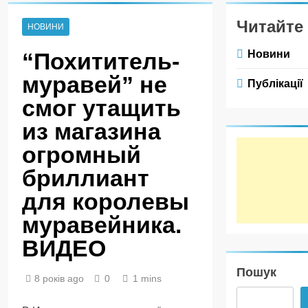
Читайте 
НОВИНИ
Новини
“Похититель-
муравей” не
Публікації
смог утащить
из магазина
огромный
бриллиант
для королевы
муравейника.
ВИДЕО
Пошук
8 років ago
0
1 mins