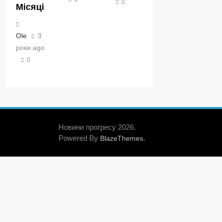
0
Місяці
Ole
3
роки ago
0
Новини прогресу 2026.
Powered By
.
BlazeThemes