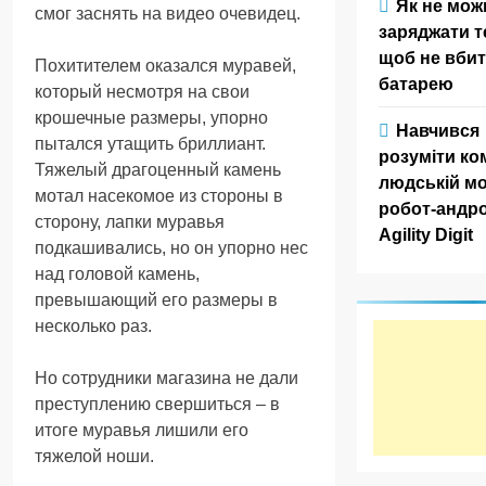
Як не мож
смог заснять на видео очевидец.
заряджати т
щоб не вби
Похитителем оказался муравей,
батарею
который несмотря на свои
крошечные размеры, упорно
Навчився
пытался утащить бриллиант.
розуміти ко
Тяжелый драгоценный камень
людській мо
мотал насекомое из стороны в
робот-андро
сторону, лапки муравья
Agility Digit
подкашивались, но он упорно нес
над головой камень,
превышающий его размеры в
несколько раз.
Но сотрудники магазина не дали
преступлению свершиться – в
итоге муравья лишили его
тяжелой ноши.