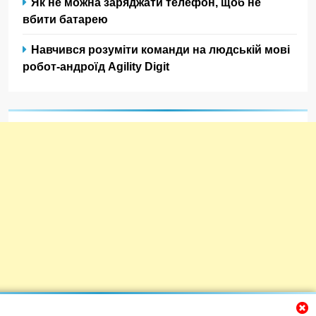
Як не можна заряджати телефон, щоб не
вбити батарею
Навчився розуміти команди на людській мові
робот-андроїд Agility Digit