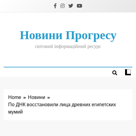
Skip
to
content
Новини Прогресу
світовий інформаційний ресурс
Home
Новини
По ДНК восстановили лица древних египетских
мумий