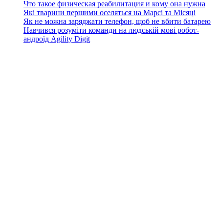
Что такое физическая реабилитация и кому она нужна
Які тварини першими оселяться на Марсі та Місяці
Як не можна заряджати телефон, щоб не вбити батарею
Навчився розуміти команди на людській мові робот-
андроїд Agility Digit