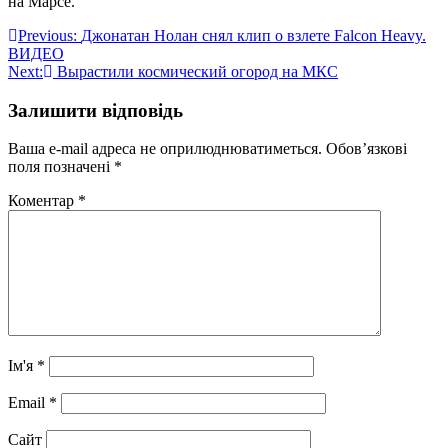
на Марсе.
Навігація
Previous:
Джонатан Нолан снял клип о взлете Falcon Heavy.
ВИДЕО
записів
Next:
Вырастили космический огород на МКС
Залишити відповідь
Ваша e-mail адреса не оприлюднюватиметься.
Обов’язкові
поля позначені
*
Коментар
*
Ім'я
*
Email
*
Сайт