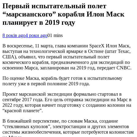
Первый испытательный полет
“марсианского” корабля Илон Маск
планирует в 2019 году
8 років ago
4 роки ago
0
1 mins
В воскресенье, 11 марта, глава компании SpaceX Илон Маск,
выступая на технологической ярмарке в Остине (штат Техас,
США), объявил, что первый испытательный полет
космического корабля, предназначенного для экспедиций по
освоению Марса, запланирован на 2019 год, передает CNBC.
По оценке Маска, корабль будет готов к испытательному
полету уже в первой половине 2019 года.
Проект марсианской экспедиции формально стартовал в
сентябре 2017 года. Его цель отправка экспедиции на Марс в
2022 году, которая начнет подготовку с созданию колонии на
“красной планете”.
В ближайшей перспективе, по словам Маска, создание
“стеклянных куполов”, электростанции и других элементов
системы жизнеобеспечения, которые потребуются колонистам