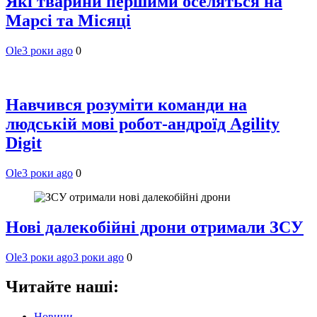
Які тварини першими оселяться на
Марсі та Місяці
Ole
3 роки ago
0
Навчився розуміти команди на
людській мові робот-андроїд Agility
Digit
Ole
3 роки ago
0
Нові далекобійні дрони отримали ЗСУ
Ole
3 роки ago
3 роки ago
0
Читайте наші:
Новини