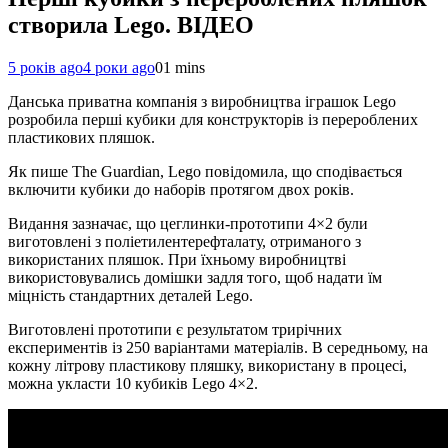
створила Lego. ВІДЕО
5 років ago
4 роки ago
0
1 mins
Данська приватна компанія з виробництва іграшок Lego
розробила перші кубики для конструкторів із перероблених
пластикових пляшок.
Як пише The Guardian, Lego повідомила, що сподівається
включити кубики до наборів протягом двох років.
Видання зазначає, що цеглинки-прототипи 4×2 були
виготовлені з поліетилентерефталату, отриманого з
використаних пляшок. При їхньому виробництві
використовувались домішки задля того, щоб надати їм
міцність стандартних деталей Lego.
Виготовлені прототипи є результатом трирічних
експериментів із 250 варіантами матеріалів. В середньому, на
кожну літрову пластикову пляшку, використану в процесі,
можна укласти 10 кубиків Lego 4×2.