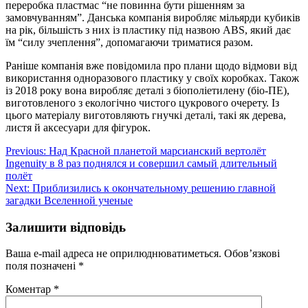
переробка пластмас “не повинна бути рішенням за
замовчуванням”. Данська компанія виробляє мільярди кубиків
на рік, більшість з них із пластику під назвою ABS, який дає
їм “силу зчеплення”, допомагаючи триматися разом.
Раніше компанія вже повідомила про плани щодо відмови від
використання одноразового пластику у своїх коробках. Також
із 2018 року вона виробляє деталі з біополіетилену (біо-ПЕ),
виготовленого з екологічно чистого цукрового очерету. Із
цього матеріалу виготовляють гнучкі деталі, такі як дерева,
листя й аксесуари для фігурок.
Навігація
Previous:
Над Красной планетой марсианский вертолёт
Ingenuity в 8 раз поднялся и совершил самый длительный
записів
полёт
Next:
Приблизились к окончательному решению главной
загадки Вселенной ученые
Залишити відповідь
Ваша e-mail адреса не оприлюднюватиметься.
Обов’язкові
поля позначені
*
Коментар
*