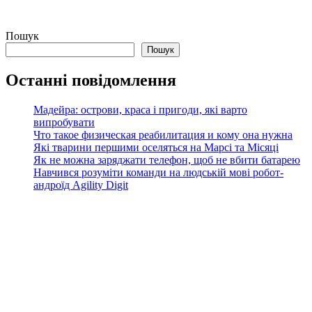
Пошук
Пошук
Останні повідомлення
Мадейра: острови, краса і пригоди, які варто
випробувати
Что такое физическая реабилитация и кому она нужна
Які тварини першими оселяться на Марсі та Місяці
Як не можна заряджати телефон, щоб не вбити батарею
Навчився розуміти команди на людській мові робот-
андроїд Agility Digit