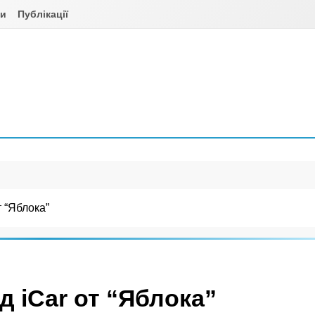
ни
Публікації
т “Яблока”
д iCar от “Яблока”