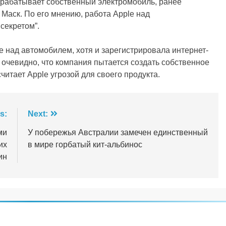
азрабатывает собственный электромобиль, ранее
н Маск. По его мнению, работа Apple над
секретом”.
е над автомобилем, хотя и зарегистрировала интернет-
, очевидно, что компания пытается создать собственное
читает Apple угрозой для своего продукта.
s:
Next:
ми
У побережья Австралии замечен единственный
их
в мире горбатый кит-альбинос
ин