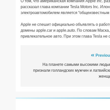
О том, что американская компания Apple Inc. р
рассказал глава компании Tesla Motors Inc. Ило
электроавтомобилем является “общеизвестным 
Apple не спешит официально объявлять о работ
домены apple.car и apple.auto. По словам Маска
привлекательное авто. При этом глава Tesla не с
Навігація
Previou
записів
На планете самыми высокими людь
признали голландских мужчин и латвийск
женщ