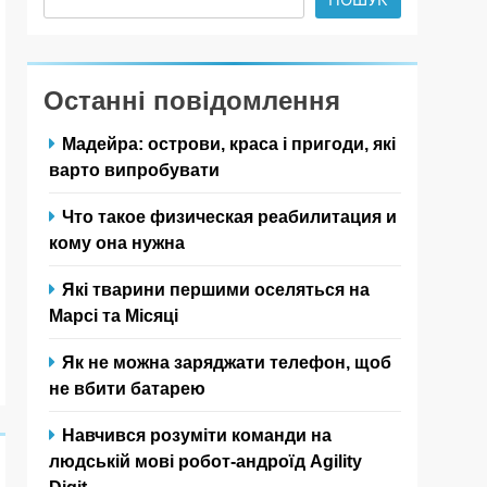
Останні повідомлення
Мадейра: острови, краса і пригоди, які
варто випробувати
Что такое физическая реабилитация и
кому она нужна
Які тварини першими оселяться на
Марсі та Місяці
Як не можна заряджати телефон, щоб
не вбити батарею
Навчився розуміти команди на
людській мові робот-андроїд Agility
Digit