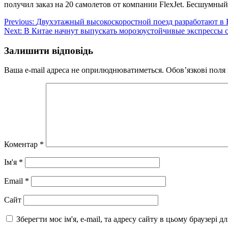
получил заказ на 20 самолетов от компании FlexJet. Бесшумны
Навігація
Previous:
Двухэтажный высокоскоростной поезд разработают в
Next:
В Китае начнут выпускать морозоустойчивые экспрессы 
записів
Залишити відповідь
Ваша e-mail адреса не оприлюднюватиметься.
Обов’язкові поля
Коментар
*
Ім'я
*
Email
*
Сайт
Зберегти моє ім'я, e-mail, та адресу сайту в цьому браузері 