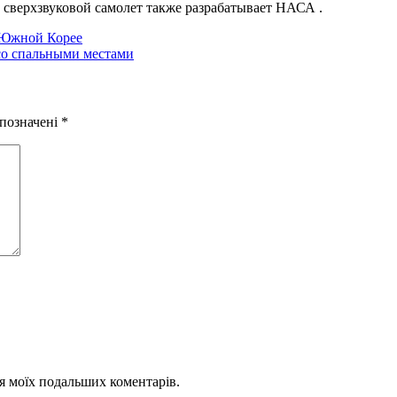
й сверхзвуковой самолет также разрабатывает НАСА .
 Южной Корее
со спальными местами
 позначені
*
для моїх подальших коментарів.