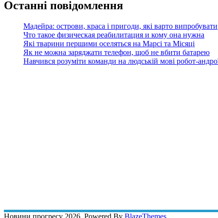
Останні повідомлення
Мадейра: острови, краса і пригоди, які варто випробувати
Что такое физическая реабилитация и кому она нужна
Які тварини першими оселяться на Марсі та Місяці
Як не можна заряджати телефон, щоб не вбити батарею
Навчився розуміти команди на людській мові робот-андроїд
Новини прогресу 2026. Powered By
BlazeThemes
.