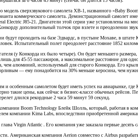
ршаться за 6 часов 45 минут (сейчас он длится 15 часов).
модель сверхзвукового самолета XB-1, названного «Baby Boom»
арианта коммерческого самолета. Демонстрационный самолет имее
ral Electric J85-21. Двигатели этой серии уже установлены на 
Конкорду дополнительный толчок при взлете и преодолении звук
ни будут проходить на базе Эдвардс, в пустыне Мохаве, в штат
ловек. Испытательный полет преодолеет расстояние 1852 киломе
ателя (у Конкорда их было четыре). Он будет меньшего размера
 лишь для 45-55 пассажиров, а максимальное расстояние для одн
а, чем алюминий, используемый для старого Конкорда. Его крыль
орливым — ему понадобится на 30% меньше керосина, чем нужно 
им и особенным самолетом будет иметь успех на авиарынке, где
рно такие цены, как сейчас в бизнес-классе обычных рейсов. Пе
ерелет длился рекордные 2 часа 59 минут 59 секунд.
компании Boom Technology Блейк Шолль, который, работая в ко
елем компании Kima Labs, впоследствии приобретенной америка
лава Virgin Atlantic . Его компания уже заказала первые десять 
сти. Американская компания Aerion совместно с Airbus разрабат