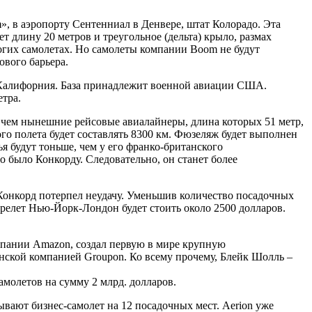
, в аэропорту Сентенниал в Денвере, штат Колорадо. Эта
т длину 20 метров и треугольное (дельта) крыло, размах
многих самолетах. Но самолеты компании Boom не будут
ового барьера.
е Калифорния. База принадлежит военной авиации США.
тра.
, чем нынешние рейсовые авиалайнеры, длина которых 51 метр,
ого полета будет составлять 8300 км. Фюзеляж будет выполнен
я будут тоньше, чем у его франко-британского
было Конкорду. Следовательно, он станет более
 Конкорд потерпел неудачу. Уменьшив количество посадочных
релет Нью-Йорк-Лондон будет стоить около 2500 долларов.
мпании Amazon, создал первую в мире крупную
нской компанией Groupon. Ко всему прочему, Блейк Шолль –
самолетов на сумму 2 млрд. долларов.
ывают бизнес-самолет на 12 посадочных мест. Aerion уже