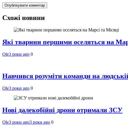
Схожі новини
Які тварини першими оселяться на Мар
Ole
3 роки ago
0
Навчився розуміти команди на людській 
Ole
3 роки ago
0
Нові далекобійні дрони отримали ЗСУ
Ole
3 роки ago
3 роки ago
0