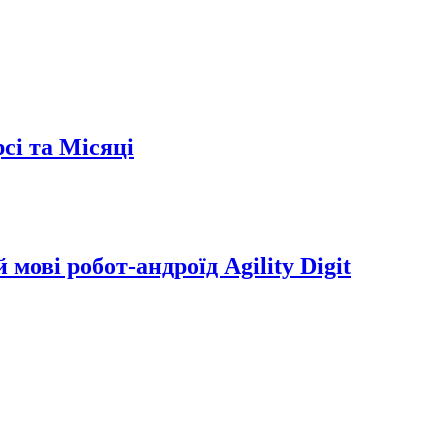
сі та Місяці
мові робот-андроїд Agility Digit