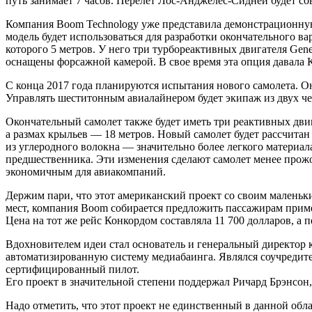
путь занимает 7 часов. Перелет Лос-Анджелес-Сидней будет сове
Компания Boom Technology уже представила демонстрационную 
модель будет использоваться для разработки окончательного в
которого 5 метров. У него три турбореактивных двигателя Gene
оснащены форсажной камерой. В свое время эта опция давала 
С конца 2017 года планируются испытания нового самолета. О
Управлять шеститонным авиалайнером будет экипаж из двух че
Окончательный самолет также будет иметь три реактивных двиг
а размах крыльев — 18 метров. Новый самолет будет рассчитан
из углеродного волокна — значительно более легкого материал
предшественника. Эти изменения сделают самолет менее прож
экономичным для авиакомпаний.
Держим пари, что этот американский проект со своим маленьк
мест, компания Boom собирается предложить пассажирам приме
Цена на тот же рейс Конкордом составляла 11 700 долларов, а п
Вдохновителем идеи стал основатель и генеральный директор 
автоматизированную систему медиабаинга. Являлся соучредит
сертифицированный пилот.
Его проект в значительной степени поддержал Ричард Брэнсон, г
Надо отметить, что этот проект не единственный в данной обла