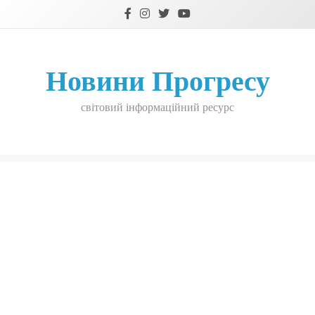
Skip
to
content
Новини Прогресу
світовий інформаційний ресурс