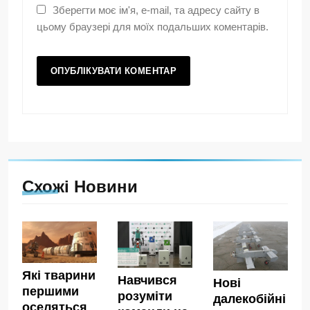
Зберегти моє ім'я, e-mail, та адресу сайту в
цьому браузері для моїх подальших коментарів.
Схожі Новини
Які тварини
Навчився
Нові
першими
розуміти
далекобійні
оселяться