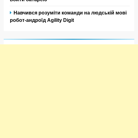
Навчився розуміти команди на людській мові
робот-андроїд Agility Digit