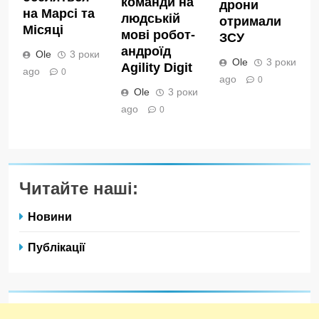
команди на
дрони
на Марсі та
людській
отримали
Місяці
мові робот-
ЗСУ
андроїд
Ole
3 роки
Ole
3 роки
Agility Digit
ago
0
ago
0
Ole
3 роки
ago
0
Читайте наші:
Новини
Публікації