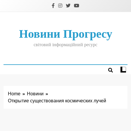
Skip
to
content
Новини Прогресу
світовий інформаційний ресурс
Home
Новини
Открытие существования космических лучей