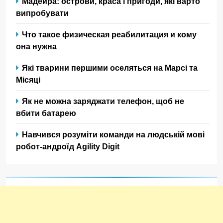
Мадейра: острови, краса і пригоди, які варто
випробувати
Что такое физическая реабилитация и кому
она нужна
Які тварини першими оселяться на Марсі та
Місяці
Як не можна заряджати телефон, щоб не
вбити батарею
Навчився розуміти команди на людській мові
робот-андроїд Agility Digit