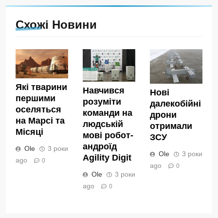
Схожі Новини
Які тварини
Навчився
Нові
першими
розуміти
далекобійні
оселяться
команди на
дрони
на Марсі та
людській
отримали
Місяці
мові робот-
ЗСУ
андроїд
Ole
3 роки
Ole
3 роки
Agility Digit
ago
0
ago
0
Ole
3 роки
ago
0