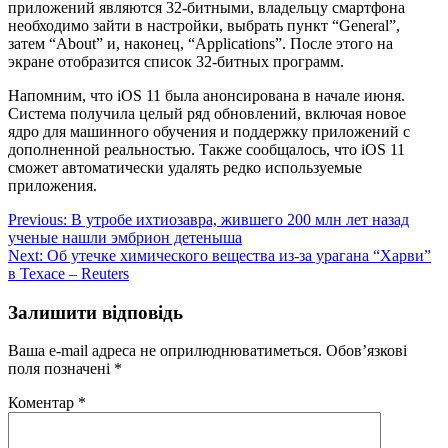
приложений являются 32-битными, владельцу смартфона
необходимо зайти в настройки, выбрать пункт “General”,
затем “About” и, наконец, “Applications”. После этого на
экране отобразится список 32-битных программ.
Напомним, что iOS 11 была анонсирована в начале июня.
Система получила целый ряд обновлений, включая новое
ядро для машинного обучения и поддержку приложений с
дополненной реальностью. Также сообщалось, что iOS 11
сможет автоматически удалять редко используемые
приложения.
Навігація
Previous:
В утробе ихтиозавра, жившего 200 млн лет назад
ученые нашли эмбрион детеныша
записів
Next:
Об утечке химического вещества из-за урагана “Харви”
в Техасе – Reuters
Залишити відповідь
Ваша e-mail адреса не оприлюднюватиметься.
Обов’язкові
поля позначені
*
Коментар
*