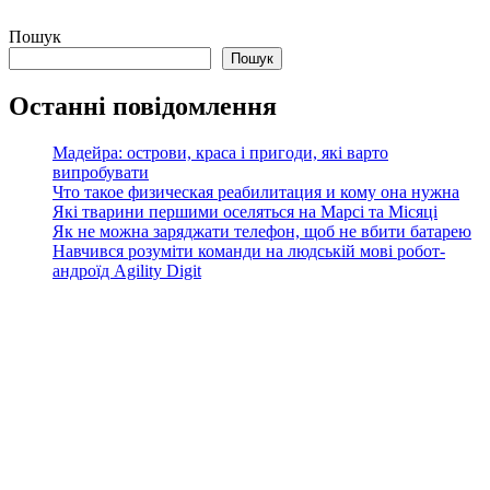
Пошук
Пошук
Останні повідомлення
Мадейра: острови, краса і пригоди, які варто
випробувати
Что такое физическая реабилитация и кому она нужна
Які тварини першими оселяться на Марсі та Місяці
Як не можна заряджати телефон, щоб не вбити батарею
Навчився розуміти команди на людській мові робот-
андроїд Agility Digit