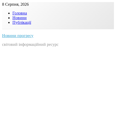
Skip
8 Серпня, 2026
to
Головна
content
Новини
Публікації
Новини прогресу
світовий інформаційний ресурс