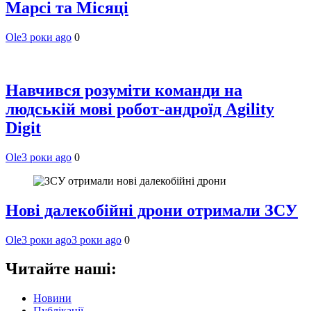
Марсі та Місяці
Ole
3 роки ago
0
Навчився розуміти команди на
людській мові робот-андроїд Agility
Digit
Ole
3 роки ago
0
Нові далекобійні дрони отримали ЗСУ
Ole
3 роки ago
3 роки ago
0
Читайте наші:
Новини
Публікації