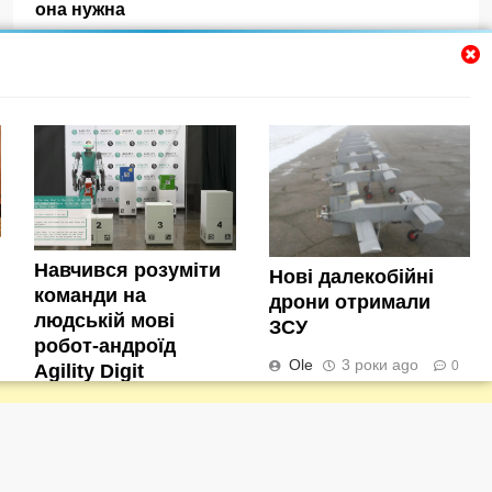
она нужна
Які тварини першими оселяться на Марсі та
Місяці
Як не можна заряджати телефон, щоб не
вбити батарею
Навчився розуміти команди на людській мові
робот-андроїд Agility Digit
Навчився розуміти
Нові далекобійні
команди на
дрони отримали
людській мові
ЗСУ
робот-андроїд
Ole
3 роки ago
0
Agility Digit
Ole
3 роки ago
0