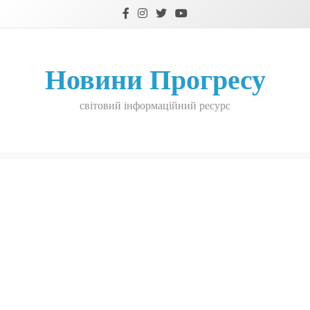
Skip
to
content
Новини Прогресу
світовий інформаційний ресурс