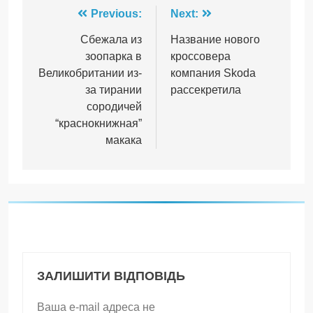
Навігація
Previous:
Next:
записів
Сбежала из
Название нового
зоопарка в
кроссовера
Великобритании из-
компания Skoda
за тирании
рассекретила
сородичей
“краснокнижная”
макака
ЗАЛИШИТИ ВІДПОВІДЬ
Ваша e-mail адреса не