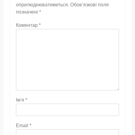
оприлюднюватиметься.
Обов’язкові поля
позначені
*
Коментар
*
Ім'я
*
Email
*