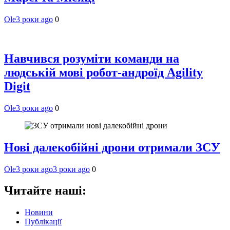
Ole
3 роки ago
0
Навчився розуміти команди на
людській мові робот-андроїд Agility
Digit
Ole
3 роки ago
0
Нові далекобійні дрони отримали ЗСУ
Ole
3 роки ago
3 роки ago
0
Читайте наші:
Новини
Публікації