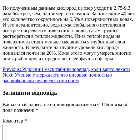
По полученным данным кислород из озер уходит в 2,75-9,3
раза быстрее, чем, например, из океанов. За последние 40 лет
его количество сократилось на 5,5% в поверхностных водах.
И это неудивительно, ведь из-за глобального потепления
быстрее нагревается поверхность воды, газам труднее
растворяться в теплой жидкости. Из-за теплой воды на
поверхности стали меньше смешиваться глубинные слои
жидкости. В результате на глубине уровень кислорода
понизился почти на 20%. Из-за этого могут умереть многие
виды рыб и других представителей фауны и флоры.
Навігація
Previous:
Рідкісний масштабний зорепад, коли варто чекати
Next:
Ученые утверждают, что впервые полностью
записів
расшифровали человеческий геном
Залишити відповідь
Ваша e-mail адреса не оприлюднюватиметься.
Обов’язкові
поля позначені
*
Коментар
*