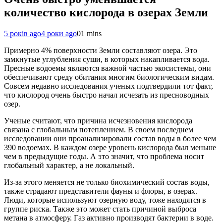
количество кислорода в озерах Земли
5 років ago
4 роки ago
0
1 mins
Примерно 4% поверхности Земли составляют озера. Это
замкнутые углубления суши, в которых накапливается вода.
Пресные водоемы являются важной частью экосистемы, они
обеспечивают среду обитания многим биологическим видам.
Совсем недавно исследования ученых подтвердили тот факт,
что кислород очень быстро начал исчезать из пресноводных
озер.
Ученые считают, что причина исчезновения кислорода
связана с глобальным потеплением. В своем последнем
исследовании они проанализировали состав воды в более чем
390 водоемах. В каждом озере уровень кислорода был меньше
чем в предыдущие годы. А это значит, что проблема носит
глобальный характер, а не локальный.
Из-за этого меняется не только биохимический состав воды,
также страдают представители фауны и флоры, в озерах.
Люди, которые используют озерную воду, тоже находятся в
группе риска. Также это может стать причиной выброса
метана в атмосферу. Газ активно производят бактерии в воде.