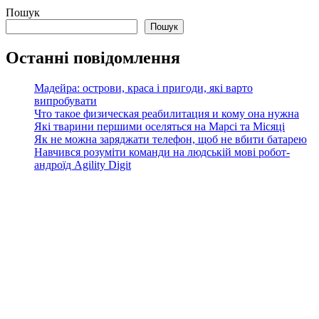
Пошук
Пошук
Останні повідомлення
Мадейра: острови, краса і пригоди, які варто
випробувати
Что такое физическая реабилитация и кому она нужна
Які тварини першими оселяться на Марсі та Місяці
Як не можна заряджати телефон, щоб не вбити батарею
Навчився розуміти команди на людській мові робот-
андроїд Agility Digit