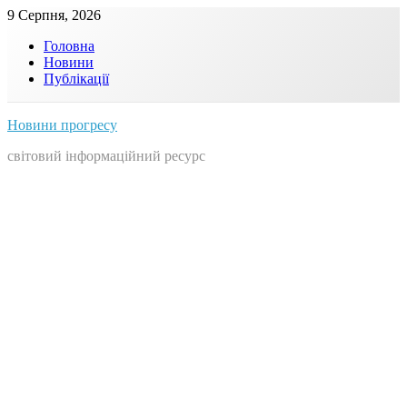
Skip
9 Серпня, 2026
to
Головна
content
Новини
Публікації
Новини прогресу
світовий інформаційний ресурс