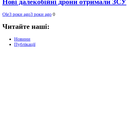
Нові далекобійні дрони отримали ЗСУ
Ole
3 роки ago
3 роки ago
0
Читайте наші:
Новини
Публікації