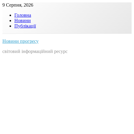
Skip
9 Серпня, 2026
to
Головна
content
Новини
Публікації
Новини прогресу
світовий інформаційний ресурс