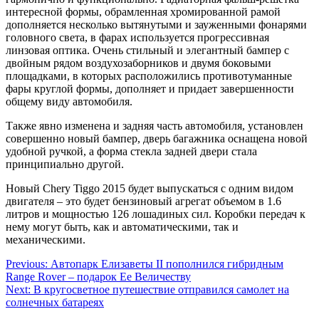
интересной формы, обрамленная хромированной рамой
дополняется несколько вытянутыми и зауженными фонарями
головного света, в фарах используется прогрессивная
линзовая оптика. Очень стильный и элегантный бампер с
двойным рядом воздухозаборников и двумя боковыми
площадками, в которых расположились противотуманные
фары круглой формы, дополняет и придает завершенности
общему виду автомобиля.
Также явно изменена и задняя часть автомобиля, установлен
совершенно новый бампер, дверь багажника оснащена новой
удобной ручкой, а форма стекла задней двери стала
принципиально другой.
Новый Chery Tiggo 2015 будет выпускаться с одним видом
двигателя – это будет бензиновый агрегат объемом в 1.6
литров и мощностью 126 лошадиных сил. Коробки передач к
нему могут быть, как и автоматическими, так и
механическими.
Навігація
Previous:
Автопарк Елизаветы II пополнился гибридным
Range Rover – подарок Ее Величеству
записів
Next:
В кругосветное путешествие отправился самолет на
солнечных батареях