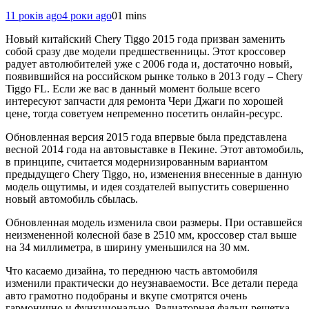
11 років ago
4 роки ago
0
1 mins
Новый китайский Chery Tiggo 2015 года призван заменить
собой сразу две модели предшественницы. Этот кроссовер
радует автолюбителей уже с 2006 года и, достаточно новый,
появившийся на российском рынке только в 2013 году – Chery
Tiggo FL. Если же вас в данный момент больше всего
интересуют запчасти для ремонта Чери Джаги по хорошей
цене, тогда советуем непременно посетить онлайн-ресурс.
Обновленная версия 2015 года впервые была представлена
весной 2014 года на автовыставке в Пекине. Этот автомобиль,
в принципе, считается модернизированным вариантом
предыдущего Chery Tiggo, но, изменения внесенные в данную
модель ощутимы, и идея создателей выпустить совершенно
новый автомобиль сбылась.
Обновленная модель изменила свои размеры. При оставшейся
неизмененной колесной базе в 2510 мм, кроссовер стал выше
на 34 миллиметра, в ширину уменьшился на 30 мм.
Что касаемо дизайна, то переднюю часть автомобиля
изменили практически до неузнаваемости. Все детали переда
авто грамотно подобраны и вкупе смотрятся очень
гармонично и функционально. Радиаторная фальш-решетка