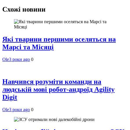
Схожі новини
Які тварини першими оселяться на
Марсі та Місяці
Ole
3 роки ago
0
Навчився розуміти команди на
людській мові робот-андроїд Agility
Digit
Ole
3 роки ago
0