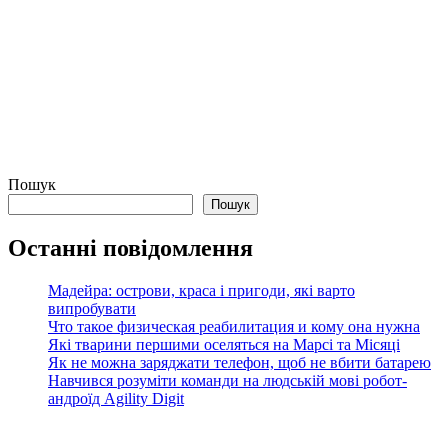
Пошук
Пошук
Останні повідомлення
Мадейра: острови, краса і пригоди, які варто
випробувати
Что такое физическая реабилитация и кому она нужна
Які тварини першими оселяться на Марсі та Місяці
Як не можна заряджати телефон, щоб не вбити батарею
Навчився розуміти команди на людській мові робот-
андроїд Agility Digit