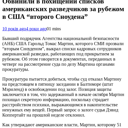
Обвинили в похищении списков
американских разведчиков за рубежом
в США “второго Сноудена”
10 років ago
4 роки ago
0
1 mins
Бывший подрядчик Агентства национальной безопасности
(АНБ) США Гарольд Томас Мартин, которого СМИ прозвали
“вторым Сноуденом”, выкрал списки кадровых сотрудников
американской разведки, работающих под прикрытием за
рубежом. Об этом говорится в документах, переданных в
четверг на рассмотрение суда по делу Мартина органами
прокуратуры.
Прокуратура пытается добиться, чтобы суд отказал Мартину
на предстоящем в пятницу заседании в Балтиморе (штат
Мэриленд) в освобождении под залог. Позиция защиты
заключается в том, что задержанный в начале октября Мартин
похищал секретную информацию, поскольку страдает
расстройством психики, выражающимся в накопительстве
ненужных ему вещей. Первый запрос о залоге судья Дэвид
Коппертайт на прошлой неделе отклонил.
Как утверждают американские власти, Мартин, которому 51