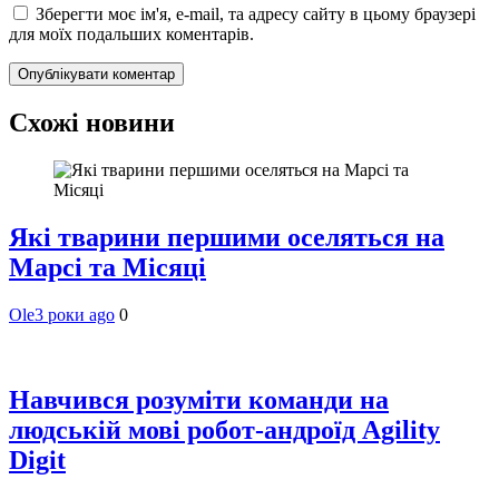
Зберегти моє ім'я, e-mail, та адресу сайту в цьому браузері
для моїх подальших коментарів.
Схожі новини
Які тварини першими оселяться на
Марсі та Місяці
Ole
3 роки ago
0
Навчився розуміти команди на
людській мові робот-андроїд Agility
Digit