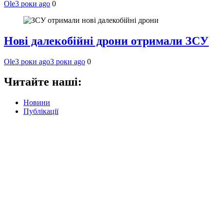
Ole
3 роки ago
0
Нові далекобійні дрони отримали ЗСУ
Ole
3 роки ago
3 роки ago
0
Читайте наші:
Новини
Публікації