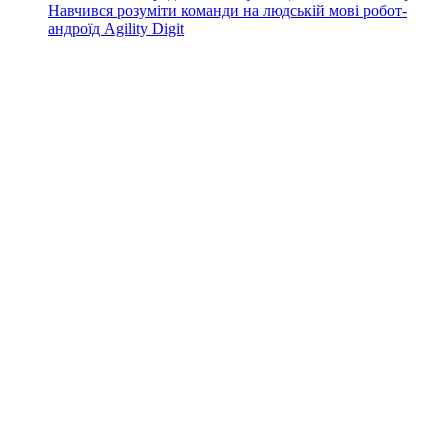
Навчився розуміти команди на людській мові робот-
андроїд Agility Digit