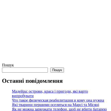
Пошук
Пошук
Останні повідомлення
Мадейра: острови, краса і пригоди, які варто
випробувати
Что такое физическая реабилитация и кому она нужна
Які тварини першими оселяться на Марсі та Місяці
Як не можна заряджати телефон, щоб не вбити батарею