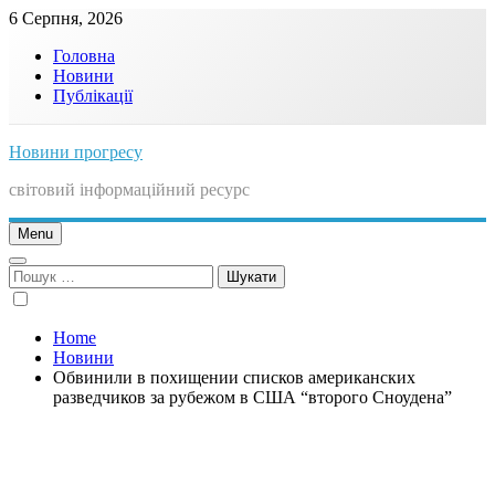
Skip
6 Серпня, 2026
to
Головна
content
Новини
Публікації
Новини прогресу
світовий інформаційний ресурс
Menu
Пошук:
Home
Новини
Обвинили в похищении списков американских
разведчиков за рубежом в США “второго Сноудена”