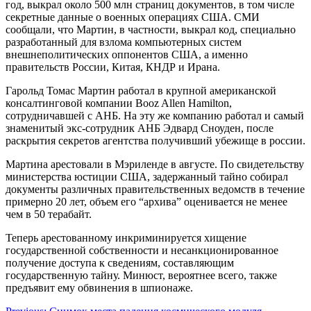
год, выкрал около 500 млн страниц документов, в том числе
секретные данные о военных операциях США. СМИ
сообщали, что Мартин, в частности, выкрал код, специально
разработанный для взлома компьютерных систем
внешнеполитических оппонентов США, а именно
правительств России, Китая, КНДР и Ирана.
Гарольд Томас Мартин работал в крупной американской
консалтинговой компании Booz Allen Hamilton,
сотрудничавшей с АНБ. На эту же компанию работал и самый
знаменитый экс-сотрудник АНБ Эдвард Сноуден, после
раскрытия секретов агентства получивший убежище в россии.
Мартина арестовали в Мэриленде в августе. По свидетельству
министерства юстиции США, задержанный тайно собирал
документы различных правительственных ведомств в течение
примерно 20 лет, объем его “архива” оценивается не менее
чем в 50 терабайт.
Теперь арестованному инкриминируется хищение
государственной собственности и несанкционированное
получение доступа к сведениям, составляющим
государственную тайну. Минюст, вероятнее всего, также
предъявит ему обвинения в шпионаже.