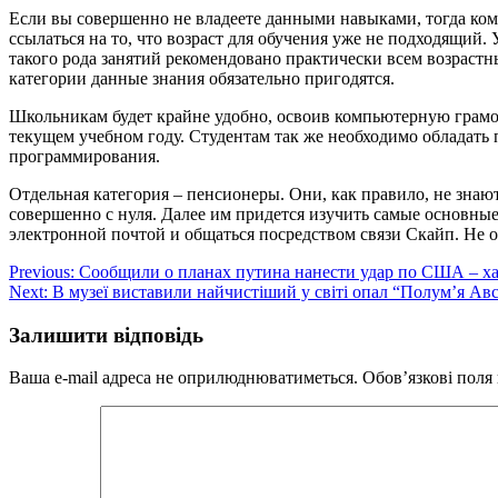
Если вы совершенно не владеете данными навыками, тогда ком
ссылаться на то, что возраст для обучения уже не подходящий
такого рода занятий рекомендовано практически всем возрастн
категории данные знания обязательно пригодятся.
Школьникам будет крайне удобно, освоив компьютерную грамо
текущем учебном году. Студентам так же необходимо обладат
программирования.
Отдельная категория – пенсионеры. Они, как правило, не знают
совершенно с нуля. Далее им придется изучить самые основные
электронной почтой и общаться посредством связи Скайп. Не 
Навігація
Previous:
Сообщили о планах путина нанести удар по США – ха
Next:
В музеї виставили найчистіший у світі опал “Полум’я Авс
записів
Залишити відповідь
Ваша e-mail адреса не оприлюднюватиметься.
Обов’язкові поля