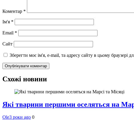
Коментар
*
Ім'я
*
Email
*
Сайт
Зберегти моє ім'я, e-mail, та адресу сайту в цьому браузері 
Схожі новини
Які тварини першими оселяться на Мар
Ole
3 роки ago
0