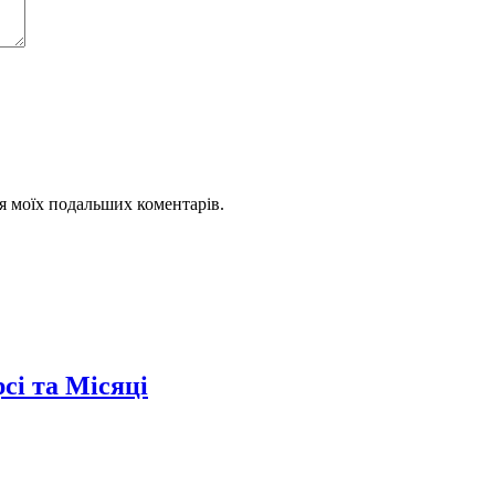
для моїх подальших коментарів.
сі та Місяці