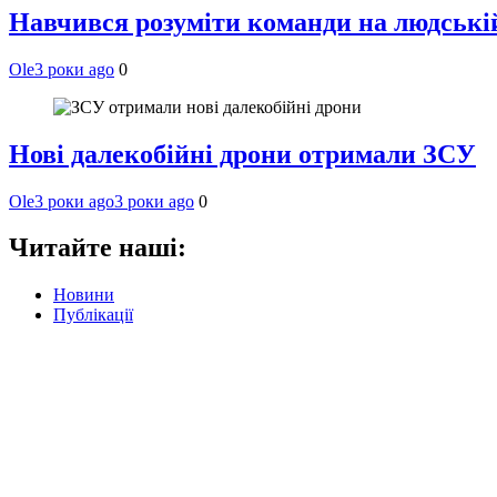
Навчився розуміти команди на людській 
Ole
3 роки ago
0
Нові далекобійні дрони отримали ЗСУ
Ole
3 роки ago
3 роки ago
0
Читайте наші:
Новини
Публікації