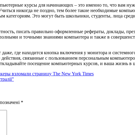
пьютерные курсы для начинающих – это именно то, что вам нуж
. Учиться никогда не поздно, тем более такие необходимые комп
ым категориям. Это могут быть школьники, студенты, лица сред
тность, писать правильно оформленные рефераты, доклады, пре
ь полными и точными знаниями компьютера и также в совершенс
 даже, где находится кнопка включения у монитора и системного
 действия, связанные с пользованием персональным компьютером.
откладывайте посещение компьютерных курсов, и ваша жизнь в ц
керы взломали страницу The New York Times
тралії”
 позначені
*