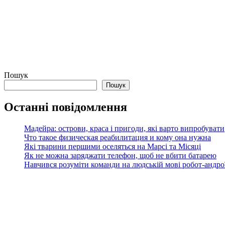
Пошук
Пошук
Останні повідомлення
Мадейра: острови, краса і пригоди, які варто випробувати
Что такое физическая реабилитация и кому она нужна
Які тварини першими оселяться на Марсі та Місяці
Як не можна заряджати телефон, щоб не вбити батарею
Навчився розуміти команди на людській мові робот-андроїд