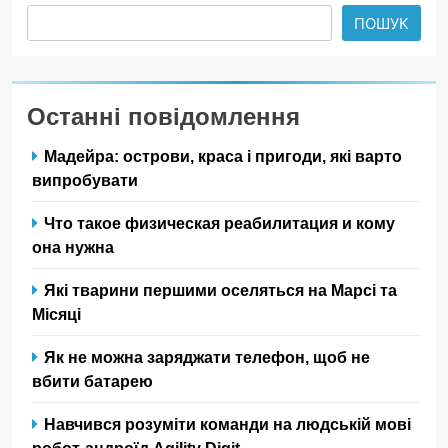
ПОШУК
Останні повідомлення
Мадейра: острови, краса і пригоди, які варто
випробувати
Что такое физическая реабилитация и кому
она нужна
Які тварини першими оселяться на Марсі та
Місяці
Як не можна заряджати телефон, щоб не
вбити батарею
Навчився розуміти команди на людській мові
робот-андроїд Agility Digit