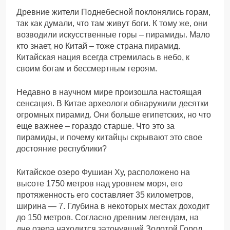
Древние жители Поднебесной поклонялись горам,
так как думали, что там живут боги. К тому же, они
возводили искусственные горы – пирамиды. Мало
кто знает, но Китай – тоже страна пирамид.
Китайская нация всегда стремилась в небо, к
своим богам и бессмертным героям.
Недавно в научном мире произошла настоящая
сенсация. В Китае археологи обнаружили десятки
огромных пирамид. Они больше египетских, но что
еще важнее – гораздо старше. Что это за
пирамиды, и почему китайцы скрывают это свое
достояние республики?
Китайское озеро Фушиан Ху, расположено на
высоте 1750 метров над уровнем моря, его
протяженность его составляет 35 километров,
ширина — 7. Глубина в некоторых местах доходит
до 150 метров. Согласно древним легендам, на
дне озера находится затонувший Золотой Город.