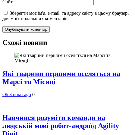
Сайт
Зберегти моє ім'я, e-mail, та адресу сайту в цьому браузері
для моїх подальших коментарів.
Схожі новини
Які тварини першими оселяться на
Марсі та Місяці
Ole
3 роки ago
0
Навчився розуміти команди на
людській мові робот-андроїд Agility
Digit