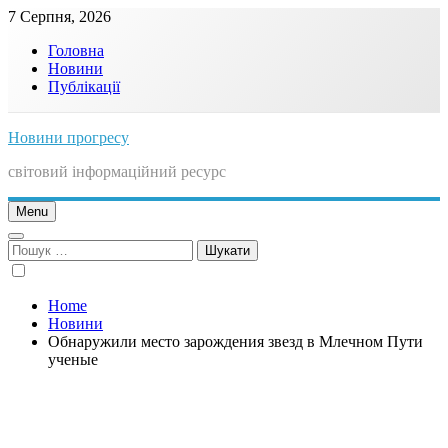
Skip
7 Серпня, 2026
to
Головна
content
Новини
Публікації
Новини прогресу
світовий інформаційний ресурс
Menu
Пошук:
Home
Новини
Обнаружили место зарождения звезд в Млечном Пути
ученые