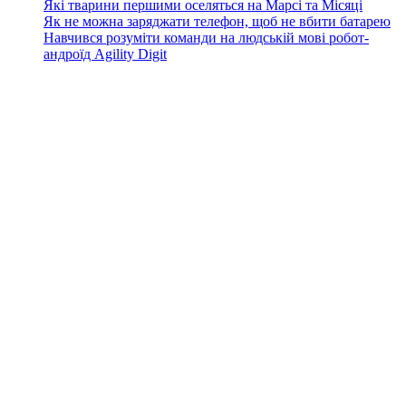
Які тварини першими оселяться на Марсі та Місяці
Як не можна заряджати телефон, щоб не вбити батарею
Навчився розуміти команди на людській мові робот-
андроїд Agility Digit