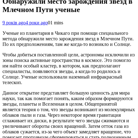
Обнаружили место зарождения звезд в
Млечном Пути ученые
9 років ago
4 роки ago
0
1 mins
Ученые из планетария в Чикаго при помощи специального
метода обнаружили место зарождения звезд в Млечном Пути.
По их предположениям, там же когда-то возникло и Солнце.
Чтобы добиться поставленной цели, астрономы исключили из
зоны поиска активные пространства в космосе. Это помогло
им найти особый кластер, в котором, как предполагают
специалисты, появляются звезды, а когда-то родилось и
Солнце. Ученые использовали наземный инфракрасный
телескоп.
Данное открытие представляет большую ценность для мира
науки, так как помогает понять, каким образом формируются
звезды, планеты и Вселенная в целом. Общепринятой
является теория о том, что звезды возникают из молекулярных
облаков пыли и газа. Через некоторое время гравитация
сглаживает их диски, в результате чего звезды сжимаются и
увеличивают обороты своих вращений. Затем отток газа из
облаков сужается, из-за чего объект замедляет вращение, что
помогает протозвезде сформироваться и стать полноценным