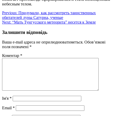
небесным телом.
Навігація
Previous:
Придумали, как рассмотреть таинственных
обитателей луны Сатурна, ученые
записів
Next:
“Мать Тунгусского метеорита” несется к Земле
Залишити відповідь
Ваша e-mail адреса не оприлюднюватиметься.
Обов’язкові
поля позначені
*
Коментар
*
Ім'я
*
Email
*