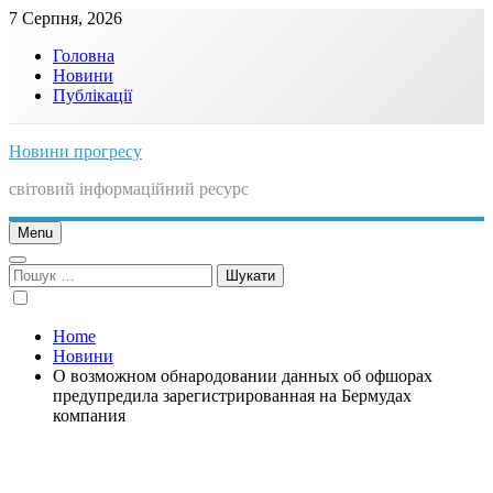
Skip
7 Серпня, 2026
to
Головна
content
Новини
Публікації
Новини прогресу
світовий інформаційний ресурс
Menu
Пошук:
Home
Новини
О возможном обнародовании данных об офшорах
предупредила зарегистрированная на Бермудах
компания