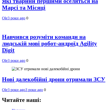
Які тварини першими оселяться на
Марсі та Місяці
Ole
3 роки ago
0
Навчився розуміти команди на
людській мові робот-андроїд Agility
Digit
Ole
3 роки ago
0
Нові далекобійні дрони отримали ЗСУ
Ole
3 роки ago
3 роки ago
0
Читайте наші: