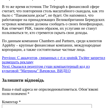
В то же время источник The Telegraph в финансовой сфере
считает, что повторения столь масштабного скандала, как это
было с “Панамским досье”, не будет. Он напомнил, что
работающие на принадлежащих Великобритании Бермудских
островах компании должны сообщать о своих бенефициарах.
Как отмечает РБК, таким образом, их услугами не станут
пользоваться те, кто стремится скрыть свои доходы.
По данным компании Chambers and Partners, среди клиентов
Appleby – крупные финансовые компании, международные
корпорации, а также состоятельные частные лица.
Навігація
Previous:
С аккаунтов, связанных с rt и sputnik Twitter запретил
размещать рекламу
записів
Next:
Оказался рецептом суши компьютерный код из
культовой “Матрицы” Вачовски. ВИДЕО
Залишити відповідь
Ваша e-mail адреса не оприлюднюватиметься.
Обов’язкові
поля позначені
*
Коментар
*