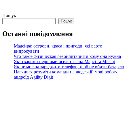
Пошук
Пошук
Останні повідомлення
Мадейра: острови, краса і пригоди, які варто
випробувати
Что такое физическая реабилитация и кому она нужна
Які тварини першими оселяться на Марсі та Місяці
Як не можна заряджати телефон, щоб не вбити батарею
Навчився розуміти команди на людській мові робот-
андроїд Agility Digit