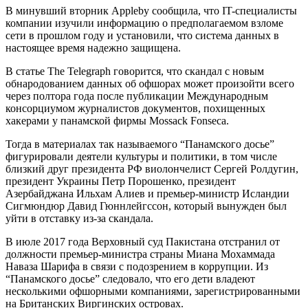
В минувший вторник Appleby сообщила, что IT-специалисты
компании изучили информацию о предполагаемом взломе
сети в прошлом году и установили, что система данных в
настоящее время надежно защищена.
В статье The Telegraph говорится, что скандал с новым
обнародованием данных об офшорах может произойти всего
через полтора года после публикации Международным
консорциумом журналистов документов, похищенных
хакерами у панамской фирмы Mossack Fonseca.
Тогда в материалах так называемого “Панамского досье”
фигурировали деятели культуры и политики, в том числе
близкий друг президента РФ виолончелист Сергей Ролдугин,
президент Украины Петр Порошенко, президент
Азербайджана Ильхам Алиев и премьер-министр Исландии
Сигмюндюр Давид Гюннлейгссон, который вынужден был
уйти в отставку из-за скандала.
В июле 2017 года Верховный суд Пакистана отстранил от
должности премьер-министра страны Миана Мохаммада
Наваза Шарифа в связи с подозрением в коррупции. Из
“Панамского досье” следовало, что его дети владеют
несколькими офшорными компаниями, зарегистрированными
на Британских Виргинских островах.