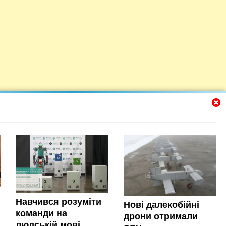
Навчився розуміти
Нові далекобійні
команди на
дрони отримали
людській мові