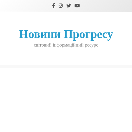
Skip
to
content
Новини Прогресу
світовий інформаційний ресурс