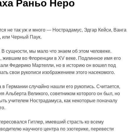
аха Раньо Неро
ся не так уж и много — Нострадамус, Эдгар Кейси, Ванга
, или Черный Паук.
 В сущности, мы мало что знаем об этом человеке.
, жившим во Флоренции в XV веке. Подлинное имя его
звали Федерико Мартелли, но в историю он вошел под
вать свои рукописи изображением этого насекомого.
да в Германии случайно нашли его рукопись. Считается,
ия Альберта Великого, советником которого он был, но
быть учителем Нострадамуса, как некоторые поначалу
го.
ересовался Гитлер, имевший страсть ко всему
оводителю научного центра по эзотерике, перевести