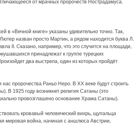
тличающееся от мрачных пророчеств Нострадамуса.
й в «Вечной книге» указаны удивительно точно. Так,
ютер назван просто Мартин, а рядом находится буква Л.
ла II. Сказано, например, что это случится на площади,
окушавшихся принадлежат к группе турецких
Произойдет два выстрела, один из которых пройдёт
 нас пророчества Раньо Неро. В XX веке будут строить
). В 1925 году возникнет религия Сатаны (это
ициально провозглашено основание Храма Сатаны).
ествовать кровавый человеческий вихрь, щупальца
рая мировая война, начиная с аншлюса Австрии,