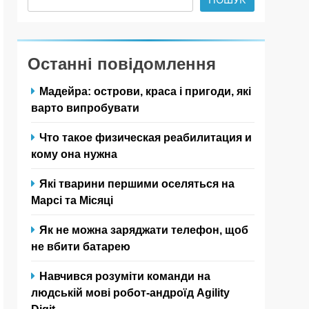
Останні повідомлення
Мадейра: острови, краса і пригоди, які
варто випробувати
Что такое физическая реабилитация и
кому она нужна
Які тварини першими оселяться на
Марсі та Місяці
Як не можна заряджати телефон, щоб
не вбити батарею
Навчився розуміти команди на
людській мові робот-андроїд Agility
Digit