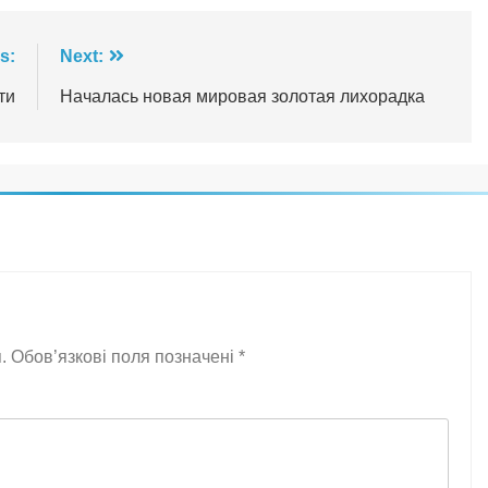
s:
Next:
ти
Началась новая мировая золотая лихорадка
.
Обов’язкові поля позначені
*