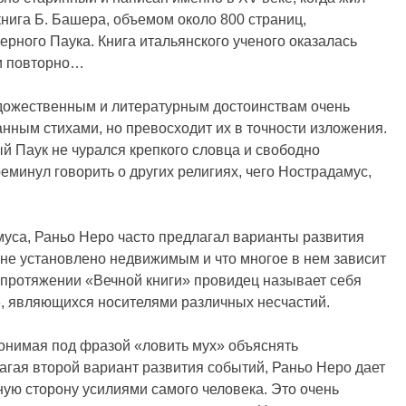
книга Б. Башера, объемом около 800 страниц,
рного Паука. Книга итальянского ученого оказалась
ли повторно…
дожественным и литературным достоинствам очень
нным стихами, но превосходит их в точности изложения.
ый Паук не чурался крепкого словца и свободно
еминул говорить о других религиях, чего Нострадамус,
амуса, Раньо Неро часто предлагал варианты развития
 не установлено недвижимым и что многое в нем зависит
а протяжении «Вечной книги» провидец называет себя
», являющихся носителями различных несчастий.
понимая под фразой «ловить мух» объяснять
лагая второй вариант развития событий, Раньо Неро дает
ную сторону усилиями самого человека. Это очень