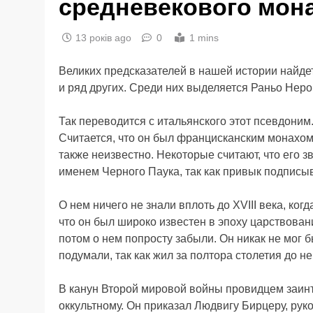
средневекового мон
13 років ago
0
1 mins
Великих предсказателей в нашей истории найдет
и ряд других. Среди них выделяется Раньо Неро
Так переводится с итальянского этот псевдоним.
Считается, что он был францисканским монахом
также неизвестно. Некоторые считают, что его 
именем Черного Паука, так как привык подписы
О нем ничего не знали вплоть до XVIII века, ког
что он был широко известен в эпоху царствован
потом о нем попросту забыли. Он никак не мог 
подумали, так как жил за полтора столетия до не
В канун Второй мировой войны провидцем заинт
оккультному. Он приказал Людвигу Бирцеру, рук