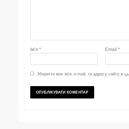
Ім'я
*
Email
*
Зберегти моє ім'я, e-mail, та адресу сайту в 