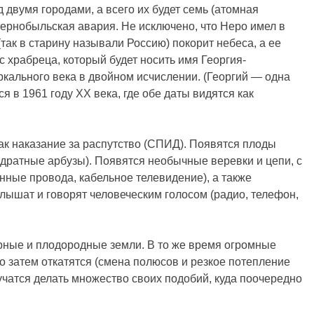
двумя городами, а всего их будет семь (атомная
ернобыльская авария. Не исключено, что Неро имел в
так в старину называли Россию) покорит небеса, а ее
 с храбреца, который будет носить имя Георгия-
ркального века в двойном исчислении. (Георгий — одна
 в 1961 году XX века, где обе даты видятся как
ак наказание за распутство (СПИД). Появятся плоды
дратные арбузы). Появятся необычные веревки и цепи, с
ные провода, кабельное телевидение), а также
ышат и говорят человеческим голосом (радио, телефон,
рные и плодородные земли. В то же время огромные
о затем откатятся (смена полюсов и резкое потепление
аучатся делать множество своих подобий, куда поочередно