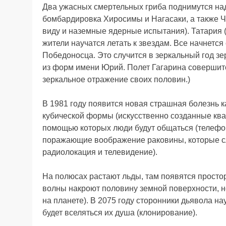
Два ужасных смертельных гриба поднимутся над 
бомбардировка Хиросимы и Нагасаки, а также Ч
виду и наземные ядерные испытания). Татария (
жители научатся летать к звездам. Все начнется
Победоносца. Это случится в зеркальный год зе
из форм имени Юрий. Полет Гагарина совершится
зеркальное отражение своих половин.)
В 1981 году появится новая страшная болезнь к
кубической формы (искусственно созданные ква
помощью которых люди будут общаться (телефон
поражающие воображение раковины, которые сл
радиолокация и телевидение).
На полюсах растают льды, там появятся просто
волны накроют половину земной поверхности, н
на планете). В 2075 году сторонники дьявола н
будет вселяться их душа (клонирование).