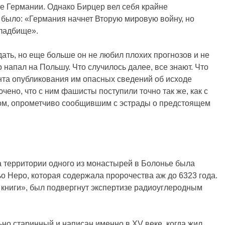
ее Германии. Однако Бирцер вел себя крайне
, было: «Германия начнет Вторую мировую войну, но
кладбище».
дать, но еще больше он не любил плохих прогнозов и не
 напал на Польшу. Что случилось далее, все знают. Что
ента опубликования им опасных сведений об исходе
чено, что с ним фашисты поступили точно так же, как с
ном, опрометчиво сообщившим с эстрады о предстоящем
а территории одного из монастырей в Болонье была
о Неро, которая содержала пророчества аж до 6323 года.
 книги», был подвергнут экспертизе радиоуглеродным
но старинный и написан именно в XV веке, когда жил