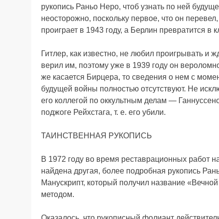
рукопись Раньо Неро, чтоб узнать по ней будущ
неосторожно, поскольку первое, что он перевел
проиграет в 1943 году, а Берлин превратится в 
Гитлер, как известно, не любил проигрывать и ж
верил им, поэтому уже в 1939 году он вероломно
же касается Бирцера, то сведения о нем с мом
будущей войны полностью отсутствуют. Не исклю
его коллегой по оккультным делам — Ганнуссе
поджоге Рейхстага, т. е. его убили.
ТАИНСТВЕННАЯ РУКОПИСЬ
В 1972 году во время реставрационных работ н
найдена другая, более подробная рукопись Рань
Манускрипт, который получил название «Вечной
методом.
Оказалось, что рукописный фолиант действитель