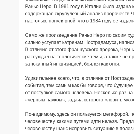
Раньо Неро. В 1981 году в Италии была издана 
содержащая скрупулезный анализ пророчеств Че
настолько популярной, что в 1984 году ее изда
Само же произведение Раньо Неро по своим ху
сильно уступает катренам Нострадамуса, написа
В отличие от этого французского пророка, Черн
рассуждал на теологические темы, а также не пр
затюканный инквизицией, боялся как огня.
Удивительнее всего, что, в отличие от Нострад
события, тем самым как бы говоря, что будущее
от поступков самого человека. Несколько раз н
«черным пауком», задача которого «ловить мух
По-видимому, здесь он пользуется метафорой, 
человечеству, какими путями идти нельзя. Пред
человечеству шанс исправить ситуацию в полез