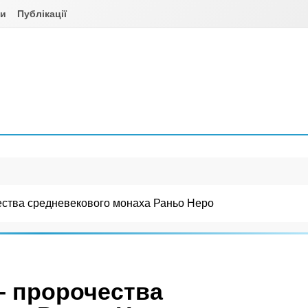
ни
Публікації
ества средневекового монаха Раньо Неро
– пророчества