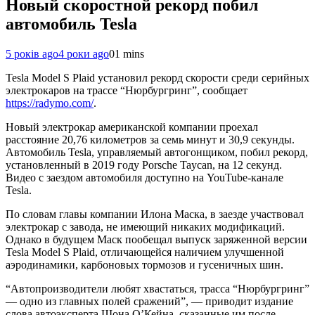
Новый скоростной рекорд побил
автомобиль Tesla
5 років ago
4 роки ago
0
1 mins
Tesla Model S Plaid установил рекорд скорости среди серийных
электрокаров на трассе “Нюрбургринг”, сообщает
https://radymo.com/
.
Новый электрокар американской компании проехал
расстояние 20,76 километров за семь минут и 30,9 секунды.
Автомобиль Tesla, управляемый автогонщиком, побил рекорд,
установленный в 2019 году Porsche Taycan, на 12 секунд.
Видео с заездом автомобиля доступно на YouTube-канале
Tesla.
По словам главы компании Илона Маска, в заезде участвовал
электрокар с завода, не имеющий никаких модификаций.
Однако в будущем Маск пообещал выпуск заряженной версии
Tesla Model S Plaid, отличающейся наличием улучшенной
аэродинамики, карбоновых тормозов и гусеничных шин.
“Автопроизводители любят хвастаться, трасса “Нюрбургринг”
— одно из главных полей сражений”, — приводит издание
слова автоэксперта Шона О’Кейна, сказанные им после