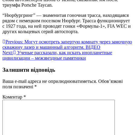
триумфа Porsche Taycan.
“Нюрбургринг” — знаменитая гоночная трасса, находящаяся
рядом с немецким поселком Нюрбург. Трасса функционирует
с 1927 года, на ней проводят гонки «Формулы-1», FIA WEC и
других кольцевых серий автоспорта.
Навігація
Previous:
Могут осмотреть запертую комнату через замочную
скважину лазер и машинный алгоритм. ВІДЕО
записів
Next:
Ученые рассказали, как искать инопланетные
цивилизации – межзвездные памятники
Залишити відповідь
Ваша e-mail адреса не оприлюднюватиметься.
Обов’язкові
поля позначені
*
Коментар
*