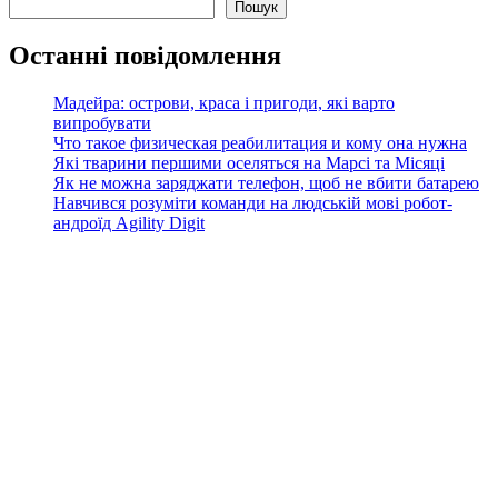
Пошук
Останні повідомлення
Мадейра: острови, краса і пригоди, які варто
випробувати
Что такое физическая реабилитация и кому она нужна
Які тварини першими оселяться на Марсі та Місяці
Як не можна заряджати телефон, щоб не вбити батарею
Навчився розуміти команди на людській мові робот-
андроїд Agility Digit