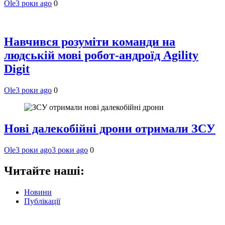
Ole
3 роки ago
0
Навчився розуміти команди на
людській мові робот-андроїд Agility
Digit
Ole
3 роки ago
0
Нові далекобійні дрони отримали ЗСУ
Ole
3 роки ago
3 роки ago
0
Читайте наші:
Новини
Публікації