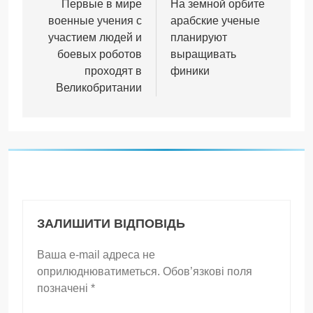
записів
Первые в мире
На земной орбите
военные учения с
арабские ученые
участием людей и
планируют
боевых роботов
выращивать
проходят в
финики
Великобритании
ЗАЛИШИТИ ВІДПОВІДЬ
Ваша e-mail адреса не
оприлюднюватиметься.
Обов’язкові поля
позначені
*