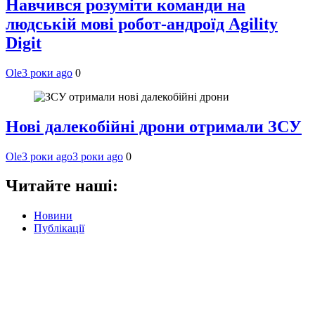
Навчився розуміти команди на
людській мові робот-андроїд Agility
Digit
Ole
3 роки ago
0
Нові далекобійні дрони отримали ЗСУ
Ole
3 роки ago
3 роки ago
0
Читайте наші:
Новини
Публікації