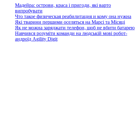
Мадейра: острови, краса і пригоди, які варто
випробувати
Что такое физическая реабилитация и кому она нужна
Які тварини першими оселяться на Марсі та Місяці
Як не можна заряджати телефон, щоб не вбити батарею
Навчився розуміти команди на людській мові робот-
андроїд Agility Digit