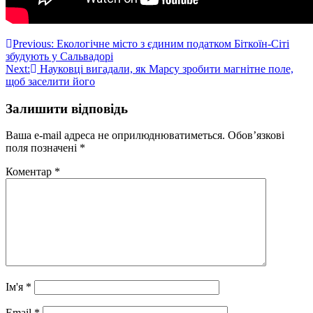
Навігація
Previous:
Екологічне місто з єдиним податком Біткоїн-Сіті
збудують у Сальвадорі
записів
Next:
Науковці вигадали, як Марсу зробити магнітне поле,
щоб заселити його
Залишити відповідь
Ваша e-mail адреса не оприлюднюватиметься.
Обов’язкові
поля позначені
*
Коментар
*
Ім'я
*
Email
*