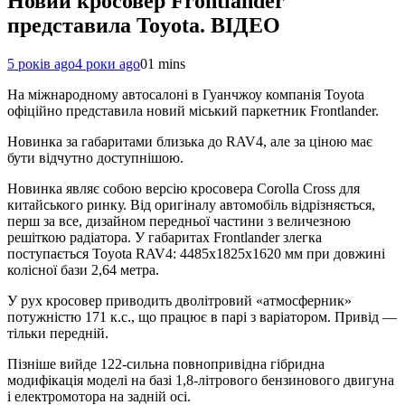
Новий кросовер Frontlander
представила Toyota. ВІДЕО
5 років ago
4 роки ago
0
1 mins
На міжнародному автосалоні в Гуанчжоу компанія Toyota
офіційно представила новий міський паркетник Frontlander.
Новинка за габаритами близька до RAV4, але за ціною має
бути відчутно доступнішою.
Новинка являє собою версiю кросовера Corolla Cross для
китайського ринку. Від оригіналу автомобіль відрізняється,
перш за все, дизайном передньої частини з величезною
решіткою радіатора. У габаритах Frontlander злегка
поступається Toyota RAV4: 4485х1825х1620 мм при довжині
колісної бази 2,64 метра.
У рух кросовер приводить дволітровий «атмосферник»
потужністю 171 к.с., що працює в парі з варіатором. Привід —
тільки передній.
Пізніше вийде 122-сильна повнопривідна гібридна
модифікація моделі на базі 1,8-літрового бензинового двигуна
і електромотора на задній осі.