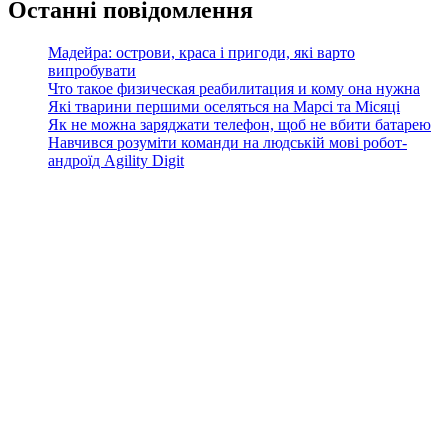
Останні повідомлення
Мадейра: острови, краса і пригоди, які варто
випробувати
Что такое физическая реабилитация и кому она нужна
Які тварини першими оселяться на Марсі та Місяці
Як не можна заряджати телефон, щоб не вбити батарею
Навчився розуміти команди на людській мові робот-
андроїд Agility Digit