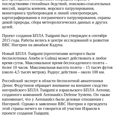
последствиями стихийных бедствий, поисково-спасательных
миссий, защиты конвоев, морского патрулирования,
мониторинга трубопроводов и линий электропередач,
картографирования и пограничного патрулирования, охраны
дикой природы, сбора метеорологических данных и других
целей.
Проект создания БПЛА Tsaigumi был утвержден в сентябре
2015 года. Работы велись в центре исследований и развития
ВВС Нигерии на авиабазе Кадуна.
Новый БПЛА Tsaigumi (прототипами которого были
беспилотники Amebo и Gulma) может действовать в любое
время суток. Максимальное время беспосадочного полета –
более 10 часов. Максимальная высота полета – 15 тысяч футов
(около 4,5 тысяч метров). Радиус действия – около 100 км.
Российский эксперт в области беспилотной авиатехники
Денис Федутинов обращает внимание на внешнее сходство
нигерийского БПЛА Tsaigumi и израильского БПЛА Aerostar,
созданного компанией Aeronautics Defense Systems. Он также
напоминает, что у Aeronautics были деловые отношения с
Нигерией. Однако в заявлении ВВС Нигерии и президента
этой страны ничего не говорится об участии Израиля в
проекте создания Tsaigumi.