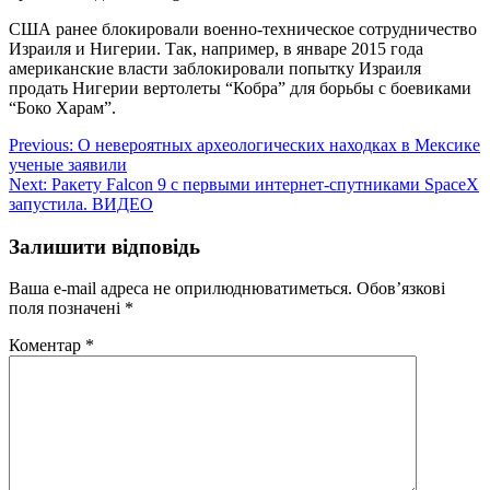
США ранее блокировали военно-техническое сотрудничество
Израиля и Нигерии. Так, например, в январе 2015 года
американские власти заблокировали попытку Израиля
продать Нигерии вертолеты “Кобра” для борьбы с боевиками
“Боко Харам”.
Навігація
Previous:
О невероятных археологических находках в Мексике
ученые заявили
записів
Next:
Ракету Falcon 9 с первыми интернет-спутниками SpaceX
запустилa. ВИДЕО
Залишити відповідь
Ваша e-mail адреса не оприлюднюватиметься.
Обов’язкові
поля позначені
*
Коментар
*