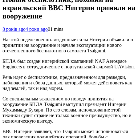
израильский ВВС Нигерии приняли на
вооружение
8 років ago
4 роки ago
0
1 mins
На этой неделе военно-воздушные силы Нигерии объявили о
принятии на вооружение и начале эксплуатации нового
отечественного беспилотного самолета Tsaigumi.
БПЛА был создан нигерийской компанией NAF Aerospace
Engineers в сотрудничестве с португальской фирмой UAVision.
Речь идет о беспилотнике, предназначенном для разведки,
наблюдения и сбора данных, который может действовать как
над землей, так и над морем.
Со специальным заявлением по поводу принятия на
вооружение БПЛА Tsaigumi выступил президент Нигерии
Мухаммаду Бухари. По его словам, использование этой
техники сулит стране не только военное преимущество, но и
экономическую выгоду.
ВВС Нигерии заявляет, что Tsaigumi может использоваться
для проведения полицейских операций, борьбы с