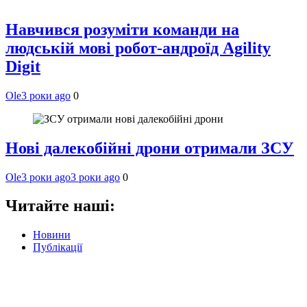
Навчився розуміти команди на
людській мові робот-андроїд Agility
Digit
Ole
3 роки ago
0
Нові далекобійні дрони отримали ЗСУ
Ole
3 роки ago
3 роки ago
0
Читайте наші:
Новини
Публікації