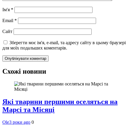
Ім'я
*
Email
*
Сайт
Зберегти моє ім'я, e-mail, та адресу сайту в цьому браузері
для моїх подальших коментарів.
Схожі новини
Які тварини першими оселяться на
Марсі та Місяці
Ole
3 роки ago
0