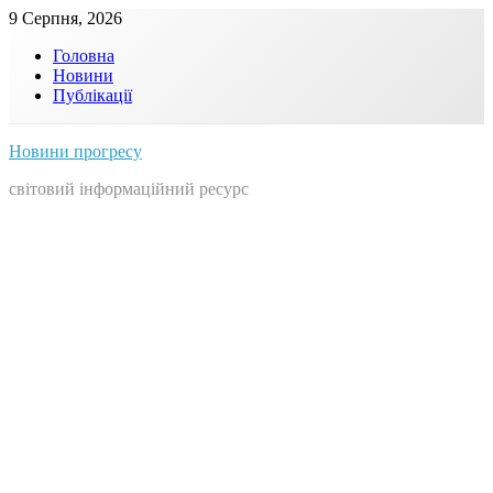
Skip
9 Серпня, 2026
to
Головна
content
Новини
Публікації
Новини прогресу
світовий інформаційний ресурс