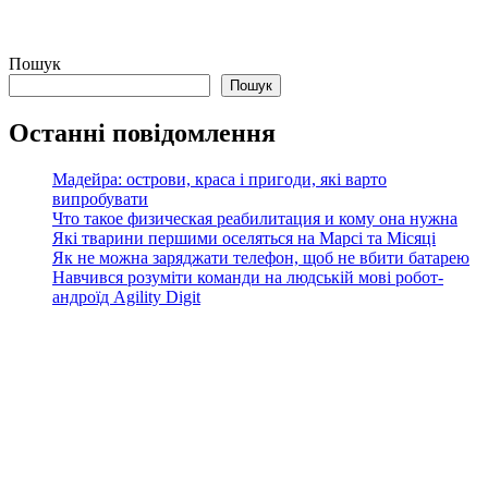
Пошук
Пошук
Останні повідомлення
Мадейра: острови, краса і пригоди, які варто
випробувати
Что такое физическая реабилитация и кому она нужна
Які тварини першими оселяться на Марсі та Місяці
Як не можна заряджати телефон, щоб не вбити батарею
Навчився розуміти команди на людській мові робот-
андроїд Agility Digit