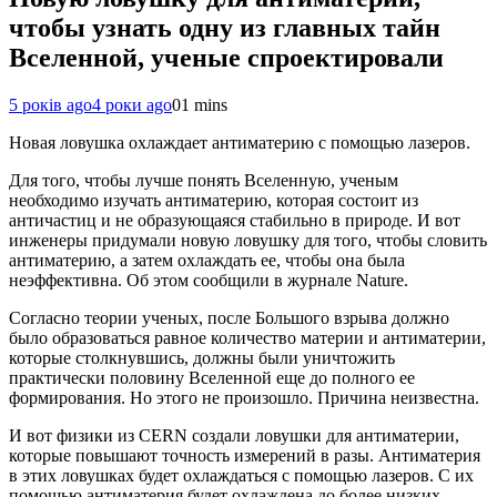
чтобы узнать одну из главных тайн
Вселенной, ученые спроектировали
5 років ago
4 роки ago
0
1 mins
Новая ловушка охлаждает антиматерию с помощью лазеров.
Для того, чтобы лучше понять Вселенную, ученым
необходимо изучать антиматерию, которая состоит из
античастиц и не образующаяся стабильно в природе. И вот
инженеры придумали новую ловушку для того, чтобы словить
антиматерию, а затем охлаждать ее, чтобы она была
неэффективна. Об этом сообщили в журнале Nature.
Согласно теории ученых, после Большого взрыва должно
было образоваться равное количество материи и антиматерии,
которые столкнувшись, должны были уничтожить
практически половину Вселенной еще до полного ее
формирования. Но этого не произошло. Причина неизвестна.
И вот физики из CERN создали ловушки для антиматерии,
которые повышают точность измерений в разы. Антиматерия
в этих ловушках будет охлаждаться с помощью лазеров. С их
помощью антиматерия будет охлаждена до более низких