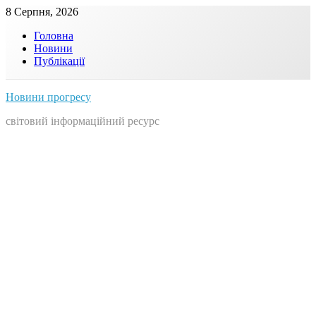
Skip
8 Серпня, 2026
to
Головна
content
Новини
Публікації
Новини прогресу
світовий інформаційний ресурс