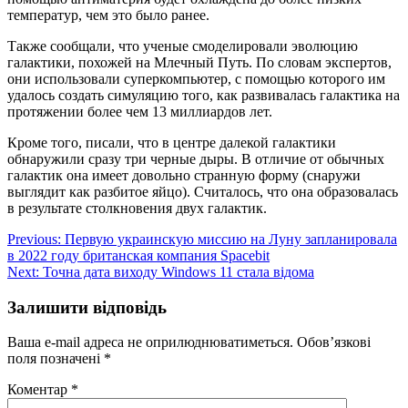
температур, чем это было ранее.
Также сообщали, что ученые смоделировали эволюцию
галактики, похожей на Млечный Путь. По словам экспертов,
они использовали суперкомпьютер, с помощью которого им
удалось создать симуляцию того, как развивалась галактика на
протяжении более чем 13 миллиардов лет.
Кроме того, писали, что в центре далекой галактики
обнаружили сразу три черные дыры. В отличие от обычных
галактик она имеет довольно странную форму (снаружи
выглядит как разбитое яйцо). Считалось, что она образовалась
в результате столкновения двух галактик.
Навігація
Previous:
Первую украинскую миссию на Луну запланировала
в 2022 году британская компания Spacebit
записів
Next:
Точна дата виходу Windows 11 стала відома
Залишити відповідь
Ваша e-mail адреса не оприлюднюватиметься.
Обов’язкові
поля позначені
*
Коментар
*