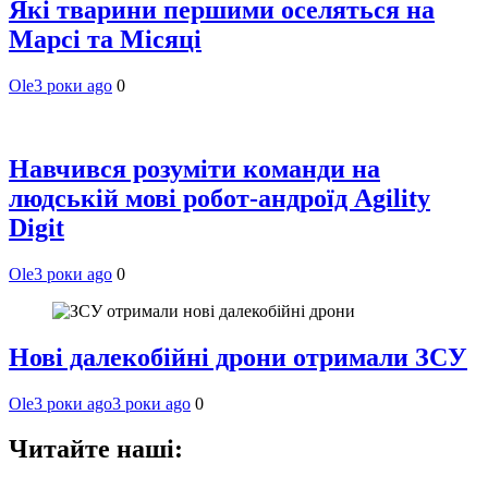
Які тварини першими оселяться на
Марсі та Місяці
Ole
3 роки ago
0
Навчився розуміти команди на
людській мові робот-андроїд Agility
Digit
Ole
3 роки ago
0
Нові далекобійні дрони отримали ЗСУ
Ole
3 роки ago
3 роки ago
0
Читайте наші: