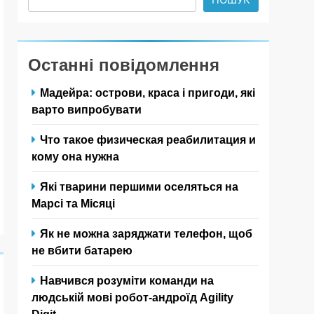
Останні повідомлення
Мадейра: острови, краса і пригоди, які
варто випробувати
Что такое физическая реабилитация и
кому она нужна
Які тварини першими оселяться на
Марсі та Місяці
Як не можна заряджати телефон, щоб
не вбити батарею
Навчився розуміти команди на
людській мові робот-андроїд Agility
Digit