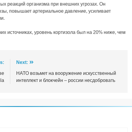
ых реакций организма при внешних угрозах. Он
озы, повышает артериальное давление, усиливает
и.
ячих источниках, уровень кортизола был на 20% ниже, чем
s:
Next:
ве
НАТО возьмет на вооружение искусственный
la
интеллект и блокчейн – россии несдобровать