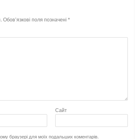
.
Обов’язкові поля позначені
*
Сайт
цьому браузері для моїх подальших коментарів.