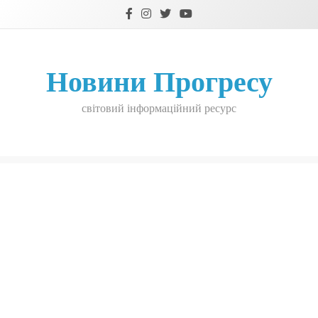
Skip
to
content
Новини Прогресу
світовий інформаційний ресурс