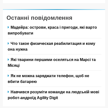
Останні повідомлення
Мадейра: острови, краса і пригоди, які варто
випробувати
Что такое физическая реабилитация и кому
она нужна
Які тварини першими оселяться на Марсі та
Місяці
Як не можна заряджати телефон, щоб не
вбити батарею
Навчився розуміти команди на людській мові
робот-андроїд Agility Digit