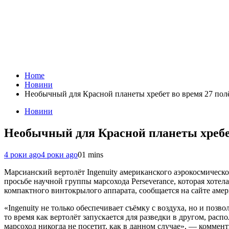
Home
Новини
Необычный для Красной планеты хребет во время 27 полё
Новини
Необычный для Красной планеты хребет 
4 роки ago
4 роки ago
0
1 mins
Марсианский вертолёт Ingenuity американского аэрокосмическо
просьбе научной группы марсохода Perseverance, которая хотел
компактного винтокрылого аппарата, сообщается на сайте амер
«Ingenuity не только обеспечивает съёмку с воздуха, но и позв
то время как вертолёт запускается для разведки в другом, рас
марсоход никогда не посетит, как в данном случае», — коммент