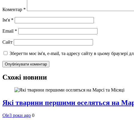
Коментар
*
Ім'я
*
Email
*
Сайт
Зберегти моє ім'я, e-mail, та адресу сайту в цьому браузері 
Схожі новини
Які тварини першими оселяться на Мар
Ole
3 роки ago
0