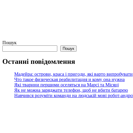
Пошук
Пошук
Останні повідомлення
Мадейра: острови, краса і пригоди, які варто випробувати
Что такое физическая реабилитация и кому она нужна
Які тварини першими оселяться на Марсі та Місяці
Як не можна заряджати телефон, щоб не вбити батарею
Навчився розуміти команди на людській мові робот-андроїд