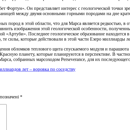
т Фортун». Он представляет интерес с геологической точки зре
я границей между двумя основными горными породами на дне крате
 пород в этой области, что для Марса является редкостью, в о
внить изображения этой геологической особенности, полученные
ной «Артуби». Последнее геологическое образование находится
 те силы, которые действовали в этой части Езеро миллиарды ле
адения обломков теплового щита спускаемого модуля и парашюта 
Красную планету, которые планируются в перспективе. В частнос
Марса, собранных марсоходом Perseverance, для их последующего
иллиардов лет – воровка по соседству
 позначені
*