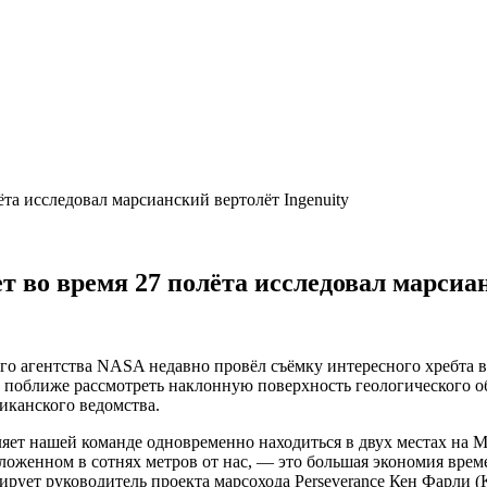
та исследовал марсианский вертолёт Ingenuity
во время 27 полёта исследовал марсиан
го агентства NASA недавно провёл съёмку интересного хребта в
а поближе рассмотреть наклонную поверхность геологического об
иканского ведомства.
оляет нашей команде одновременно находиться в двух местах на М
положенном в сотнях метров от нас, — это большая экономия вре
ирует руководитель проекта марсохода Perseverance Кен Фарли (