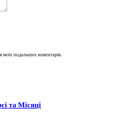
для моїх подальших коментарів.
сі та Місяці