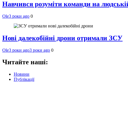
Навчився розуміти команди на людській 
Ole
3 роки ago
0
Нові далекобійні дрони отримали ЗСУ
Ole
3 роки ago
3 роки ago
0
Читайте наші:
Новини
Публікації