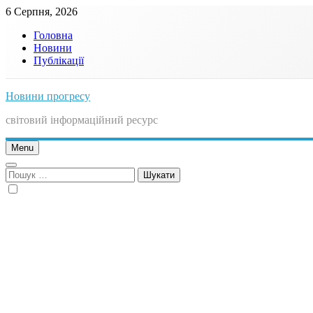
Skip
6 Серпня, 2026
to
Головна
content
Новини
Публікації
Новини прогресу
світовий інформаційний ресурс
Menu
Пошук: