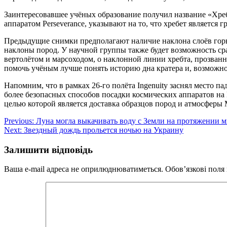
Заинтересовавшее учёных образование получил название «Хребе
аппаратом Perseverance, указывают на то, что хребет являетс
Предыдущие снимки предполагают наличие наклона слоёв горных
наклоны пород. У научной группы также будет возможность сра
вертолётом и марсоходом, о наклонной линии хребта, прозван
помочь учёным лучше понять историю дна кратера и, возможно,
Напомним, что в рамках 26-го полёта Ingenuity заснял место п
более безопасных способов посадки космических аппаратов на 
целью которой является доставка образцов пород и атмосферы 
Навігація
Previous:
Луна могла выкачивать воду с Земли на протяжении м
Next:
Звездный дождь прольется ночью на Украину
записів
Залишити відповідь
Ваша e-mail адреса не оприлюднюватиметься.
Обов’язкові поля