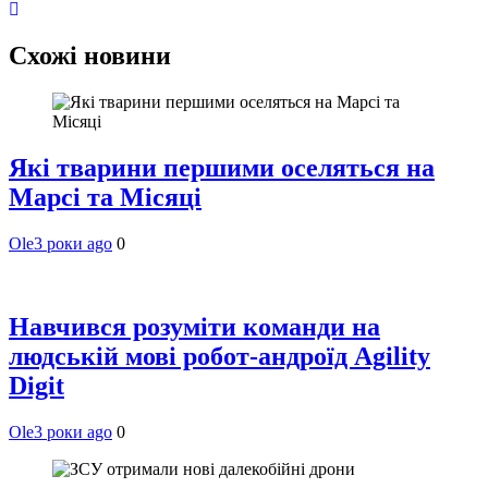
Схожі новини
Які тварини першими оселяться на
Марсі та Місяці
Ole
3 роки ago
0
Навчився розуміти команди на
людській мові робот-андроїд Agility
Digit
Ole
3 роки ago
0