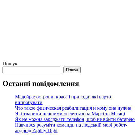
Пошук
Пошук
Останні повідомлення
Мадейра: острови, краса і пригоди, які варто
випробувати
Что такое физическая реабилитация и кому она нужна
Які тварини першими оселяться на Марсі та Місяці
Як не можна заряджати телефон, щоб не вбити батарею
Навчився розуміти команди на людській мові робот-
андроїд Agility Digit