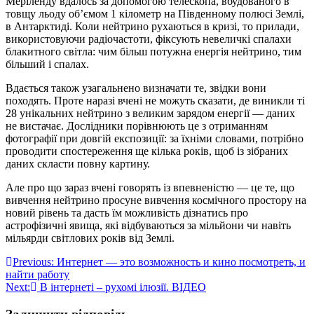
Меріленду вдалось за допомогою телескопа, вбудованого в
товщу льоду об’ємом 1 кілометр на Південному полюсі Землі,
в Антарктиді. Коли нейтрино рухаються в кризі, то прилади,
використовуючи радіочастоти, фіксують невеличкі спалахи
блакитного світла: чим більш потужна енергія нейтрино, тим
більший і спалах.
Вдається також узагальнено визначати те, звідки вони
походять. Проте наразі вчені не можуть сказати, де виникли ті
28 унікальних нейтрино з великим зарядом енергії — даних
не вистачає. Дослідники порівнюють це з отриманням
фотографії при довгій експозиції: за їхніми словами, потрібно
проводити спостереження ще кілька років, щоб із зібраних
даних скласти повну картину.
Але про що зараз вчені говорять із впевненістю — це те, що
вивчення нейтрино просуне вивчення космічного простору на
новий рівень та дасть їм можливість дізнатись про
астрофізичні явища, які відбуваються за мільйони чи навіть
мільярди світлових років від Землі.
Навігація
Previous:
Интернет — это возможность и кино посмотреть, и
найти работу
записів
Next:
В інтернеті – рухомі ілюзії. ВІДЕО