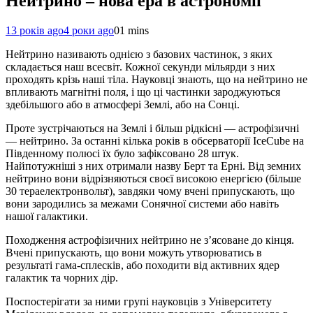
Нейтрино – нова ера в астрономії
13 років ago
4 роки ago
0
1 mins
Нейтрино називають однією з базових частинок, з яких
складається наш всесвіт. Кожної секунди мільярди з них
проходять крізь наші тіла. Науковці знають, що на нейтрино не
впливають магнітні поля, і що ці частинки зароджуються
здебільшого або в атмосфері Землі, або на Сонці.
Проте зустрічаються на Землі і більш рідкісні — астрофізичні
— нейтрино. За останні кілька років в обсерваторії IceCube на
Південному полюсі їх було зафіксовано 28 штук.
Найпотужніші з них отримали назву Берт та Ерні. Від земних
нейтрино вони відрізняються своєї високою енергією (більше
30 тераелектронвольт), завдяки чому вчені припускають, що
вони зародились за межами Сонячної системи або навіть
нашої галактики.
Походження астрофізичних нейтрино не з’ясоване до кінця.
Вчені припускають, що вони можуть утворюватись в
результаті гама-сплесків, або походити від активних ядер
галактик та чорних дір.
Поспостерігати за ними групі науковців з Університету