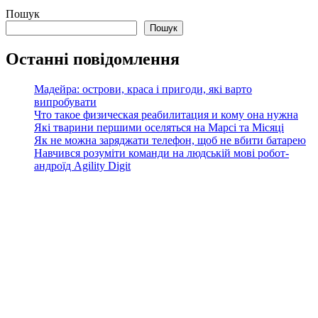
Пошук
Пошук
Останні повідомлення
Мадейра: острови, краса і пригоди, які варто
випробувати
Что такое физическая реабилитация и кому она нужна
Які тварини першими оселяться на Марсі та Місяці
Як не можна заряджати телефон, щоб не вбити батарею
Навчився розуміти команди на людській мові робот-
андроїд Agility Digit