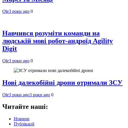
Ole
3 роки ago
0
Навчився розуміти команди на
людській мові робот-андроїд Agility
Digit
Ole
3 роки ago
0
Нові далекобійні дрони отримали ЗСУ
Ole
3 роки ago
3 роки ago
0
Читайте наші:
Новини
Публікації