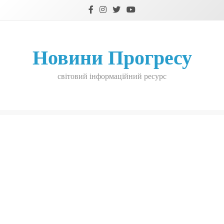
Skip
to
content
Новини Прогресу
світовий інформаційний ресурс