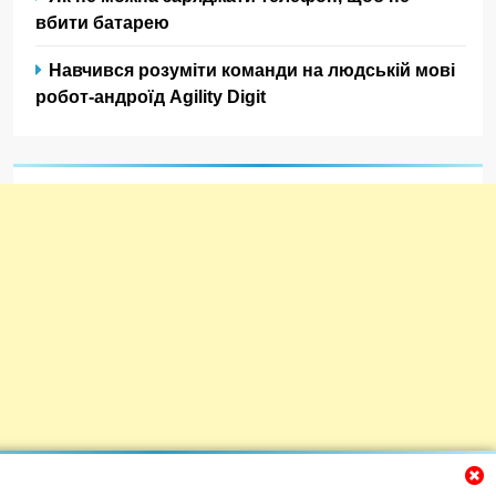
вбити батарею
Навчився розуміти команди на людській мові
робот-андроїд Agility Digit