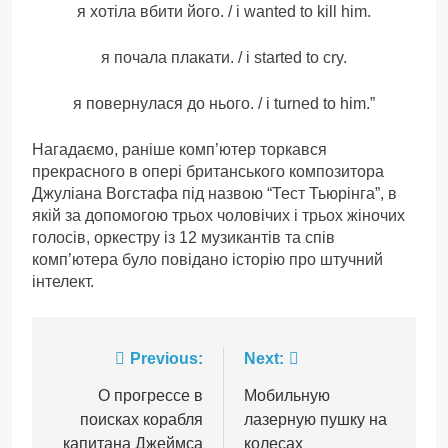
я хотіла вбити його. / i wanted to kill him.
я почала плакати. / i started to cry.
я повернулася до нього. / i turned to him.”
Нагадаємо, раніше комп’ютер торкався
прекрасного в опері британського композитора
Джуліана Вогстафа під назвою “Тест Тьюрінга”, в
якій за допомогою трьох чоловічих і трьох жіночих
голосів, оркестру із 12 музикантів та спів
комп’ютера було повідано історію про штучний
інтелект.
Навігація
Previous:
Next:
записів
О прогрессе в
Мобильную
поисках корабля
лазерную пушку на
капитана Джеймса
колесах