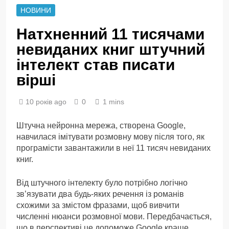
НОВИНИ
Натхненний 11 тисячами
невиданих книг штучний
інтелект став писати
вірші
10 років ago
0
1 mins
Штучна нейронна мережа, створена Google,
навчилася імітувати розмовну мову після того, як
програмісти завантажили в неї 11 тисяч невиданих
книг.
Від штучного інтелекту було потрібно логічно
зв’язувати два будь-яких речення із романів
схожими за змістом фразами, щоб вивчити
численні нюанси розмовної мови. Передбачається,
що в перспективі це допоможе Google краще