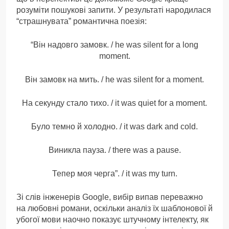
розуміти пошукові запити. У результаті народилася
“страшнувата” романтична поезія:
“Він надовго замовк. / he was silent for a long
moment.
Він замовк на мить. / he was silent for a moment.
На секунду стало тихо. / it was quiet for a moment.
Було темно й холодно. / it was dark and cold.
Виникла пауза. / there was a pause.
Тепер моя черга”. / it was my turn.
Зі слів інженерів Google, вибір випав переважно
на любовні романи, оскільки аналіз їх шаблонової й
убогої мови наочно показує штучному інтелекту, як