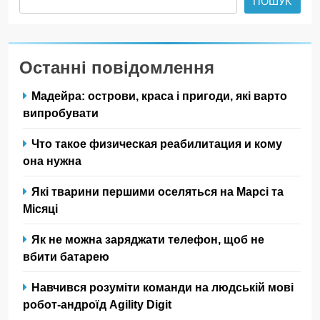
ПОШУК
Останні повідомлення
Мадейра: острови, краса і пригоди, які варто
випробувати
Что такое физическая реабилитация и кому
она нужна
Які тварини першими оселяться на Марсі та
Місяці
Як не можна заряджати телефон, щоб не
вбити батарею
Навчився розуміти команди на людській мові
робот-андроїд Agility Digit