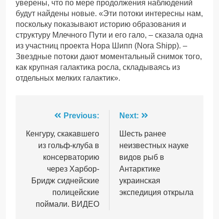
уверены, что по мере продолжения наблюдений
будут найдены новые. «Эти потоки интересны нам,
поскольку показывают историю образования и
структуру Млечного Пути и его гало, – сказала одна
из участниц проекта Нора Шипп (Nora Shipp). –
Звездные потоки дают моментальный снимок того,
как крупная галактика росла, складываясь из
отдельных мелких галактик».
Навігація
Previous:
Next:
записів
Кенгуру, скакавшего
Шесть ранее
из гольф-клуба в
неизвестных науке
консерваторию
видов рыб в
через Харбор-
Антарктике
Бридж сиднейские
украинская
полицейские
экспедиция открыла
поймали. ВИДЕО