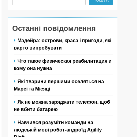
Останні повідомлення
Мадейра: острови, краса і пригоди, які
варто випробувати
Что такое физическая реабилитация и
кому она нужна
Які тварини першими оселяться на
Марсі та Місяці
Як не можна заряджати телефон, щоб
не вбити батарею
Навчився розуміти команди на
людській мові робот-андроїд Agility
Digit