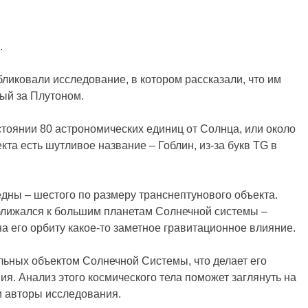
.
ликовали исследование, в котором рассказали, что им
ый за Плутоном.
стоянии 80 астрономических единиц от Солнца, или около
та есть шутливое название – Гоблин, из-за букв TG в
Седны – шестого по размеру транснептунового объекта.
иближался к большим планетам Солнечной системы –
на его орбиту какое-то заметное гравитационное влияние.
льных объектом Солнечной Системы, что делает его
я. Анализ этого космического тела поможет заглянуть на
 авторы исследования.