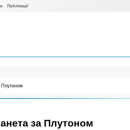
ни
Публікації
а Плутоном
анета за Плутоном