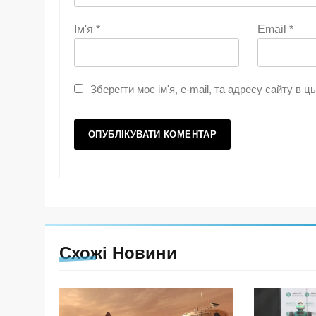
Ім'я
*
Email
*
Зберегти моє ім'я, e-mail, та адресу сайту в 
Схожі Новини