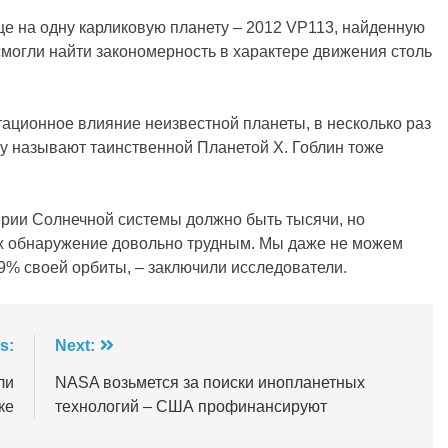
ще на одну карликовую планету – 2012 VP113, найденную
смогли найти закономерность в характере движения столь
ационное влияние неизвестной планеты, в несколько раз
ту называют таинственной Планетой X. Гоблин тоже
ерии Солнечной системы должно быть тысячи, но
 их обнаружение довольно трудным. Мы даже не можем
99% своей орбиты, – заключили исследователи.
s:
Next:
ли
NASA возьмется за поиски инопланетных
ке
технологий – США профинансируют