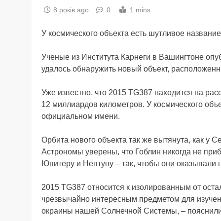
8 років ago
0
1 mins
У космического объекта есть шутливое название
Ученые из Института Карнеги в Вашингтоне опуб
удалось обнаружить новый объект, расположенн
Уже известно, что 2015 TG387 находится на рас
12 миллиардов километров. У космического объек
официальном имени.
Орбита нового объекта так же вытянута, как у 
Астрономы уверены, что Гоблин никогда не пр
Юпитеру и Нептуну – так, чтобы они оказывали 
2015 TG387 относится к изолированным от оста
чрезвычайно интересным предметом для изучени
окраины нашей Солнечной Системы, – пояснили