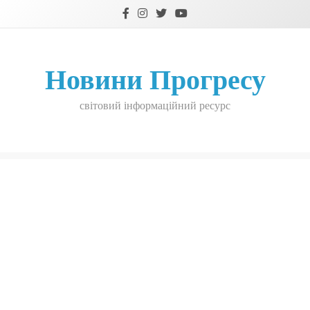
Skip
to
content
Новини Прогресу
світовий інформаційний ресурс