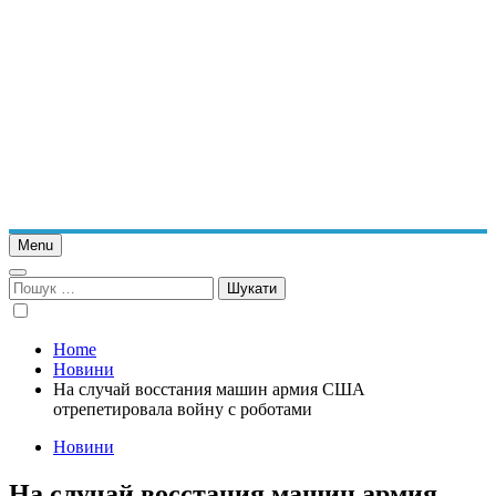
Menu
Пошук:
Home
Новини
На случай восстания машин армия США
отрепетировала войну с роботами
Новини
На случай восстания машин армия