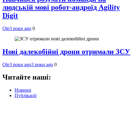
людській мові робот-андроїд Agility
Digit
Ole
3 роки ago
0
Нові далекобійні дрони отримали ЗСУ
Ole
3 роки ago
3 роки ago
0
Читайте наші:
Новини
Публікації