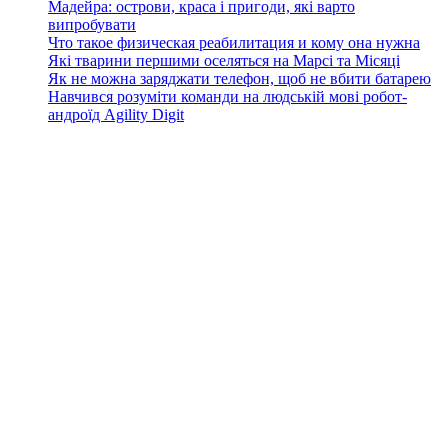
Мадейра: острови, краса і пригоди, які варто
випробувати
Что такое физическая реабилитация и кому она нужна
Які тварини першими оселяться на Марсі та Місяці
Як не можна заряджати телефон, щоб не вбити батарею
Навчився розуміти команди на людській мові робот-
андроїд Agility Digit