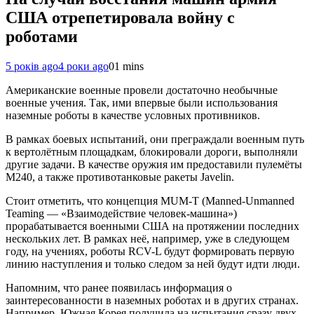
США отрепетировала войну с
роботами
5 років ago
4 роки ago
0
1 mins
Американские военные провели достаточно необычные
военные учения. Так, ими впервые были использования
наземные роботы в качестве условных противников.
В рамках боевых испытаний, они преграждали военным путь
к вертолётным площадкам, блокировали дороги, выполняли
другие задачи. В качестве оружия им предоставили пулемёты
M240, а также противотанковые ракеты Javelin.
Стоит отметить, что концепция MUM-T (Manned-Unmanned
Teaming — «Взаимодействие человек-машина»)
прорабатывается военными США на протяжении последних
нескольких лет. В рамках неё, например, уже в следующем
году, на учениях, роботы RCV-L будут формировать первую
линию наступления и только следом за ней будут идти люди.
Напомним, что ранее появилась информация о
заинтересованности в наземных роботах и в других странах.
Например, Южная Корея получила на испытания сразу двух