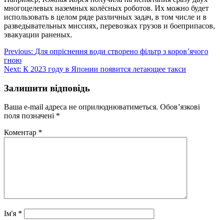
многоцелевых наземных колёсных роботов. Их можно будет
использовать в целом ряде различных задач, в том числе и в
разведывательных миссиях, перевозках грузов и боеприпасов,
эвакуации раненых.
Навігація
Previous:
Для опріснення води створено фільтр з коров’ячого
гною
записів
Next:
К 2023 году в Японии появится летающее такси
Залишити відповідь
Ваша e-mail адреса не оприлюднюватиметься.
Обов’язкові
поля позначені
*
Коментар
*
Ім'я
*