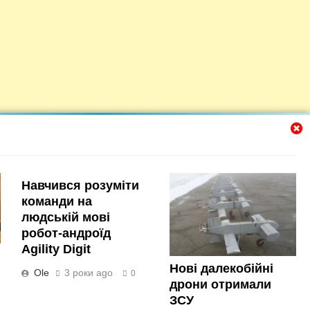
Навчився розуміти
команди на
людській мові
робот-андроїд
Agility Digit
Нові далекобійні
Ole
3 роки ago
0
дрони отримали
ЗСУ