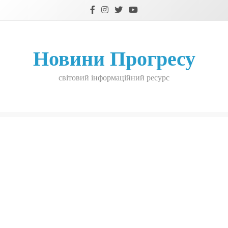
Skip
to
content
Новини Прогресу
світовий інформаційний ресурс