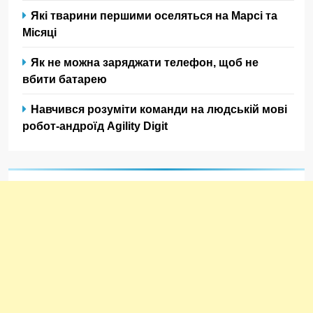
Які тварини першими оселяться на Марсі та
Місяці
Як не можна заряджати телефон, щоб не
вбити батарею
Навчився розуміти команди на людській мові
робот-андроїд Agility Digit