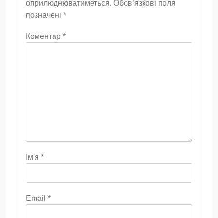
оприлюднюватиметься.
Обов’язкові поля
позначені
*
Коментар
*
Ім'я
*
Email
*