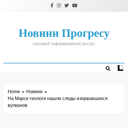
Skip
to
content
Новини Прогресу
світовий інформаційний ресурс
Home
Новини
На Марсе геологи нашли следы взорвавшихся
вулканов