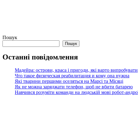
Пошук
Пошук
Останні повідомлення
Мадейра: острови, краса і пригоди, які варто випробувати
Что такое физическая реабилитация и кому она нужна
Які тварини першими оселяться на Марсі та Місяці
Як не можна заряджати телефон, щоб не вбити батарею
Навчився розуміти команди на людській мові робот-андроїд