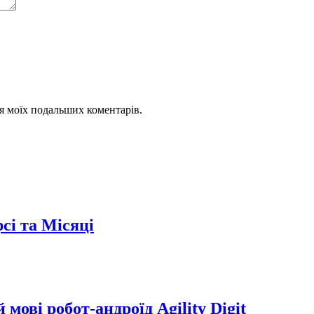
для моїх подальших коментарів.
сі та Місяці
мові робот-андроїд Agility Digit