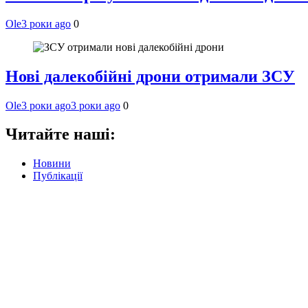
Ole
3 роки ago
0
Нові далекобійні дрони отримали ЗСУ
Ole
3 роки ago
3 роки ago
0
Читайте наші:
Новини
Публікації