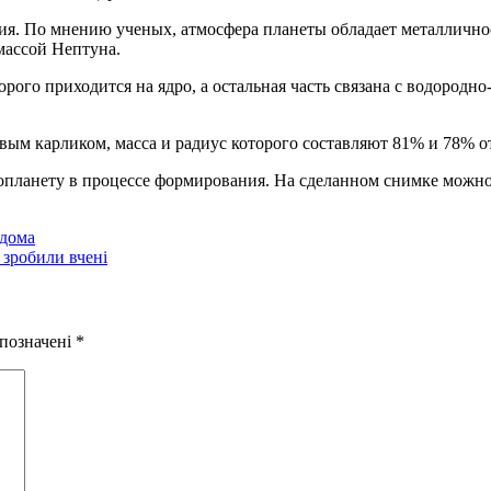
. По мнению ученых, атмосфера планеты обладает металличнос
 массой Нептуна.
рого приходится на ядро, а остальная часть связана с водородн
евым карликом, масса и радиус которого составляют 81% и 78% о
зопланету в процессе формирования. На сделанном снимке можно
 дома
 зробили вчені
 позначені
*