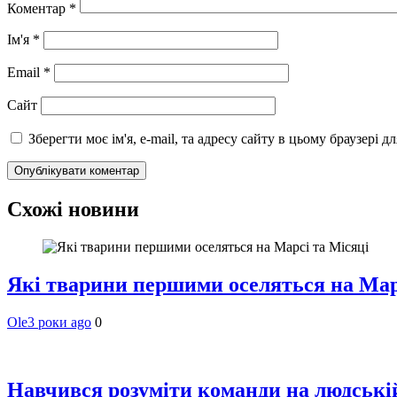
Коментар
*
Ім'я
*
Email
*
Сайт
Зберегти моє ім'я, e-mail, та адресу сайту в цьому браузері 
Схожі новини
Які тварини першими оселяться на Мар
Ole
3 роки ago
0
Навчився розуміти команди на людській 