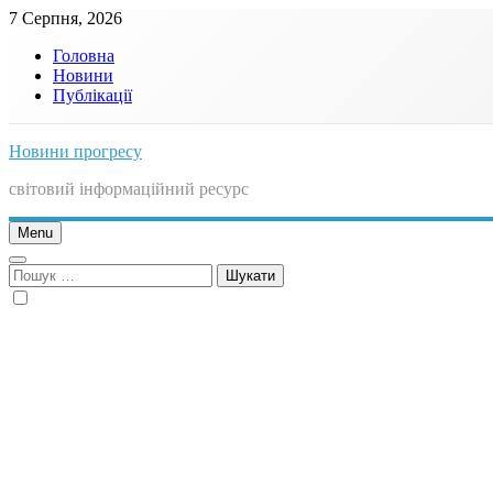
Skip
7 Серпня, 2026
to
Головна
content
Новини
Публікації
Новини прогресу
світовий інформаційний ресурс
Menu
Пошук: