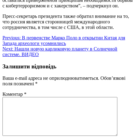
оставаться приверженной принципам необходимости борьбы
с кибертерроризмом и с хакерством”, – подчеркнул он.
Пресс-секретарь президента также обратил внимание на то,
что россия является сторонницей международного
сотрудничества, в том числе с США, в этой области.
Навігація
Previous:
В первенстве Марко Поло в открытии Китая для
Запада археологи усомнились
записів
Next:
Нашли новую карликовую планету в Солнечной
системе. ВИДЕО
Залишити відповідь
Ваша e-mail адреса не оприлюднюватиметься.
Обов’язкові
поля позначені
*
Коментар
*