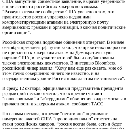
США выпустили совместное заявление, выразив уверенность
в причастности российских хакеров ко взломам:
“Разведывательное сообщество США уверено в том, что
правительство россии управляло недавними
компрометирующими атаками на электронную почту
американских граждан и организаций, включая политические
организации”.
Российская сторона подобные обвинения отвергает. В начале
сентября президент рф путин завил, что правительство россии
не причастно к хакерским атакам на Демократическую
партию США, в результате которой были опубликованы
тысячи электронных документов. В интервью Bloomberg
российский лидер заявил: “Хочу вам еще раз сказать, мне об
этом точно совершенно ничего не известно, и на
государственном уровне Россия никогда этим не занимается”.
В среду, 12 октября, официальный представитель президента
рф дмитрий песков отметил, что в кремле считают
“голословными” и “абсурдными” обвинения в адрес москвы в
причастности к хакерским атакам, сообщает ТАСС.
По словам пескова, в кремле “негативно” оценивают
намерение властей США “пропорционально” ответить на
атаки российских хакеров. “россия всегда была, есть и будет