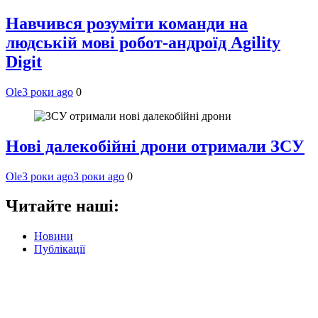
Навчився розуміти команди на
людській мові робот-андроїд Agility
Digit
Ole
3 роки ago
0
Нові далекобійні дрони отримали ЗСУ
Ole
3 роки ago
3 роки ago
0
Читайте наші:
Новини
Публікації