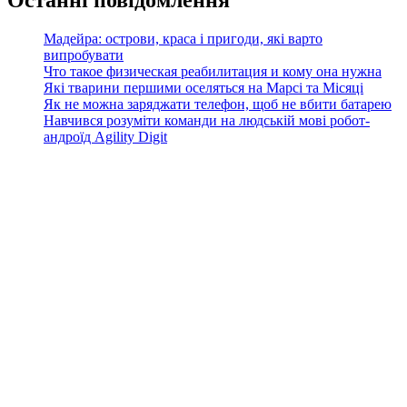
Останні повідомлення
Мадейра: острови, краса і пригоди, які варто
випробувати
Что такое физическая реабилитация и кому она нужна
Які тварини першими оселяться на Марсі та Місяці
Як не можна заряджати телефон, щоб не вбити батарею
Навчився розуміти команди на людській мові робот-
андроїд Agility Digit