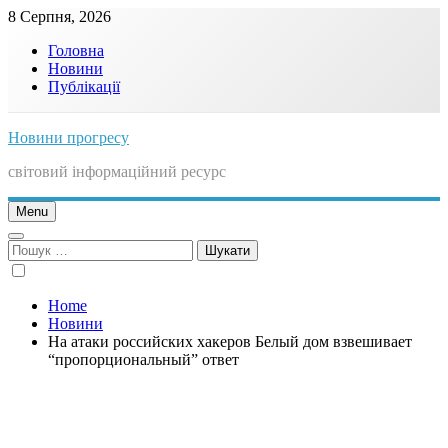
Skip
8 Серпня, 2026
to
Головна
content
Новини
Публікації
Новини прогресу
світовий інформаційний ресурс
Menu
Пошук:
Home
Новини
На атаки российских хакеров Белый дом взвешивает
“пропорциональный” ответ