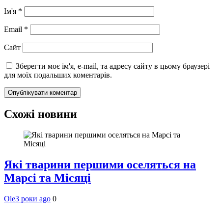
Ім'я
*
Email
*
Сайт
Зберегти моє ім'я, e-mail, та адресу сайту в цьому браузері
для моїх подальших коментарів.
Схожі новини
Які тварини першими оселяться на
Марсі та Місяці
Ole
3 роки ago
0