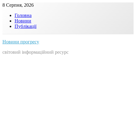
Skip
8 Серпня, 2026
to
Головна
content
Новини
Публікації
Новини прогресу
світовий інформаційний ресурс