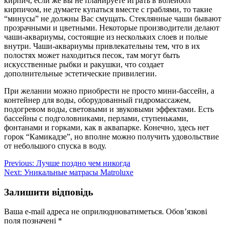
кирпич, если же вы не планируете играть в волейбол
кирпичом, не думаете купаться вместе с граблями, то такие
“минусы” не должны Вас смущать. Стеклянные чаши бывают
прозрачными и цветными. Некоторые производители делают
чаши-аквариумы, состоящие из нескольких слоев и полые
внутри. Чаши-аквариумы привлекательны тем, что в их
полостях может находиться песок, там могут быть
искусственные рыбки и ракушки, что создает
дополнительные эстетические привилегии.
При желании можно приобрести не просто мини-бассейн, а
контейнер для воды, оборудованный гидромассажем,
подогревом воды, световыми и звуковыми эффектами. Есть
бассейны с подголовниками, перлами, ступеньками,
фонтанами и горками, как в аквапарке. Конечно, здесь нет
горок “Камикадзе”, но вполне можно получить удовольствие
от небольшого спуска в воду.
Навігація
Previous:
Лучше поздно чем никогда
Next:
Уникальные матрасы Matroluxe
записів
Залишити відповідь
Ваша e-mail адреса не оприлюднюватиметься.
Обов’язкові
поля позначені
*