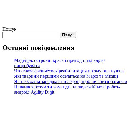
Пошук
Пошук
Останні повідомлення
Мадейра: острови, краса і пригоди, які варто
випробувати
Что такое физическая реабилитация и кому она нужна
Які тварини першими оселяться на Марсі та Місяці
Як не можна заряджати телефон, щоб не вбити батарею
Навчився розуміти команди на людській мові робот-
андроїд Agility Digit