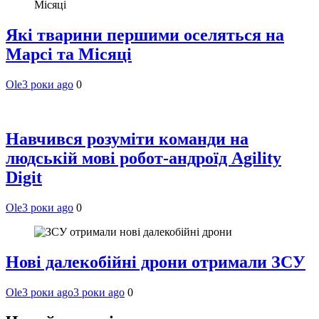
Які тварини першими оселяться на
Марсі та Місяці
Ole
3 роки ago
0
Навчився розуміти команди на
людській мові робот-андроїд Agility
Digit
Ole
3 роки ago
0
Нові далекобійні дрони отримали ЗСУ
Ole
3 роки ago
3 роки ago
0