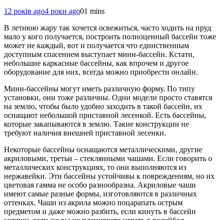
12 років ago
4 роки ago
0
1 mins
В летнюю жару так хочется освежиться, часто ходить на пруд
мало у кого получается, построить полноценный бассейн тоже
может не каждый, вот и получается что единственным
доступным спасением выступает мини-бассейн. Кстати,
небольшие каркасные бассейны, как впрочем и другое
оборудование для них, всегда можно приобрести онлайн.
Мини-бассейны могут иметь различную форму. По типу
установки, они тоже различны. Одни модели просто ставятся
на землю, чтобы было удобно заходить в такой бассейн, их
оснащают небольшой приставной лесенкой. Есть бассейны,
которые закапываются в землю. Такие конструкции не
требуют наличия внешней приставной лесенки.
Некоторые бассейны оснащаются металлическими, другие
акриловыми, третьи – стеклянными чашами. Если говорить о
металлических конструкциях, то они выполняются из
нержавейки. Эти бассейны устойчивы к повреждениям, но их
цветовая гамма не особо разнообразна. Акриловые чаши
имеют самые разные формы, изготовляются в различных
оттенках. Чаши из акрила можно поцарапать острым
предметом и даже можно разбить, если кинуть в бассейн