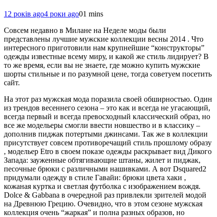
12 років ago
4 роки ago
0
1 mins
Совсем недавно в Милане на Неделе моды были
представлены лучшие мужские коллекции весны 2014 . Что
интересного приготовили нам крупнейшие “конструкторы”
одежды известные всему миру, и какой же стиль лидирует? В
то же время, если вы не знаете, где можно купить мужские
шорты стильные и по разумной цене, тогда советуем посетить
сайт.
На этот раз мужская мода поразила своей обширностью. Один
из трендов весеннего сезона – это как и всегда не угасающий,
всегда первый и всегда превосходный классический образ, но
все же модельеры смогли ввести новшество и в классику –
дополнив пиджак потертыми джинсами. Так же в коллекции
присутствует совсем противоречащий стиль прошлому образу
, модельер Etro в своем показе одежды раскрывает вид Дикого
Запада: зауженные обтягивающие штаны, жилет и пиджак,
песочные брюки с различными нашивками. А вот Dsquared2
придумали одежду в стиле Гавайи: брюки цвета хаки ,
кожаная куртка и светлая футболка с изображением вождя.
Dolce & Gabbana в очередной раз привлекли зрителей модой
на Древнюю Грецию. Очевидно, что в этом сезоне мужская
коллекция очень “жаркая” и полна разных образов, но