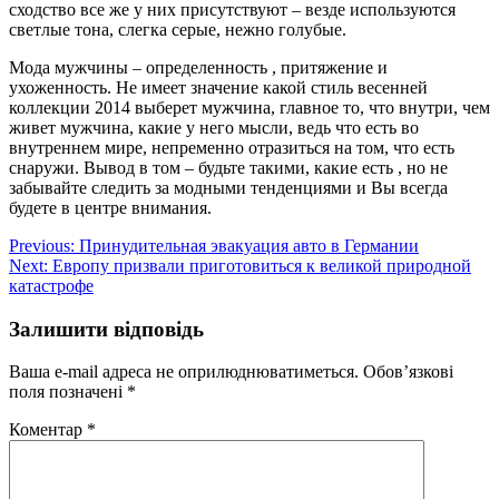
сходство все же у них присутствуют – везде используются
светлые тона, слегка серые, нежно голубые.
Мода мужчины – определенность , притяжение и
ухоженность. Не имеет значение какой стиль весенней
коллекции 2014 выберет мужчина, главное то, что внутри, чем
живет мужчина, какие у него мысли, ведь что есть во
внутреннем мире, непременно отразиться на том, что есть
снаружи. Вывод в том – будьте такими, какие есть , но не
забывайте следить за модными тенденциями и Вы всегда
будете в центре внимания.
Навігація
Previous:
Принудительная эвакуация авто в Германии
Next:
Европу призвали приготовиться к великой природной
записів
катастрофе
Залишити відповідь
Ваша e-mail адреса не оприлюднюватиметься.
Обов’язкові
поля позначені
*
Коментар
*