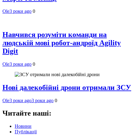
Ole
3 роки ago
0
Навчився розуміти команди на
людській мові робот-андроїд Agility
Digit
Ole
3 роки ago
0
Нові далекобійні дрони отримали ЗСУ
Ole
3 роки ago
3 роки ago
0
Читайте наші:
Новини
Публікації