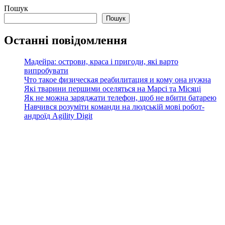
Пошук
Пошук
Останні повідомлення
Мадейра: острови, краса і пригоди, які варто
випробувати
Что такое физическая реабилитация и кому она нужна
Які тварини першими оселяться на Марсі та Місяці
Як не можна заряджати телефон, щоб не вбити батарею
Навчився розуміти команди на людській мові робот-
андроїд Agility Digit