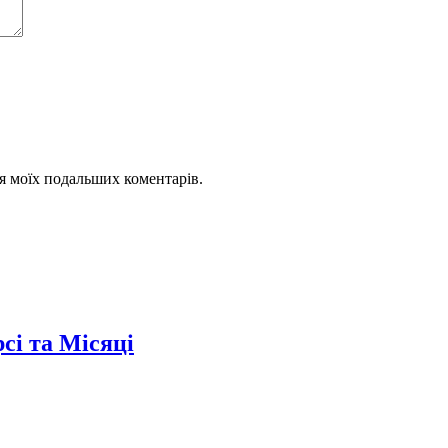
для моїх подальших коментарів.
сі та Місяці