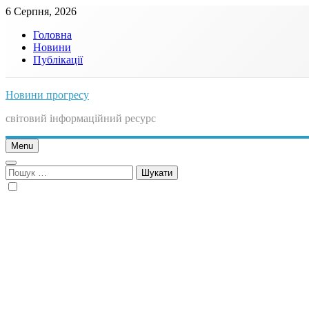
Skip
6 Серпня, 2026
to
Головна
content
Новини
Публікації
Новини прогресу
світовий інформаційний ресурс
Menu
Пошук: