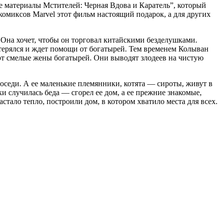
материалы Мстителей: Черная Вдова и Каратель”, который
миксов Marvel этот фильм настоящий подарок, а для других
 Она хочет, чтобы он торговал китайскими безделушками.
астерялся и ждет помощи от богатырей. Тем временем Колыван
ют смелые жены богатырей. Они выводят злодеев на чистую
оседи. А ее маленькие племянники, котята — сироты, живут в
ки случилась беда — сгорел ее дом, а ее прежние знакомые,
стало тепло, построили дом, в котором хватило места для всех.