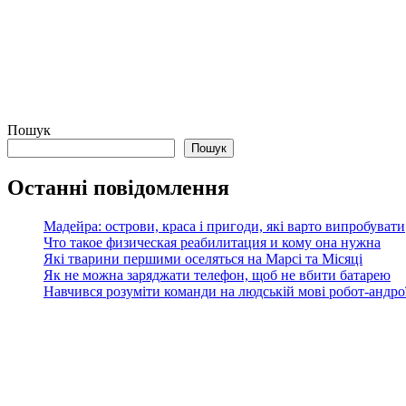
Пошук
Пошук
Останні повідомлення
Мадейра: острови, краса і пригоди, які варто випробувати
Что такое физическая реабилитация и кому она нужна
Які тварини першими оселяться на Марсі та Місяці
Як не можна заряджати телефон, щоб не вбити батарею
Навчився розуміти команди на людській мові робот-андроїд