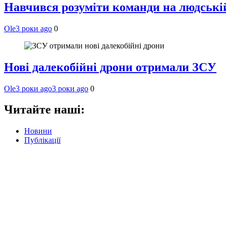
Навчився розуміти команди на людській 
Ole
3 роки ago
0
Нові далекобійні дрони отримали ЗСУ
Ole
3 роки ago
3 роки ago
0
Читайте наші:
Новини
Публікації