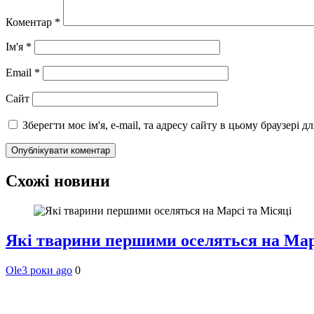
Коментар
*
Ім'я
*
Email
*
Сайт
Зберегти моє ім'я, e-mail, та адресу сайту в цьому браузері 
Схожі новини
Які тварини першими оселяться на Мар
Ole
3 роки ago
0