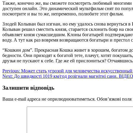
Также, конечно же, вы сможете посмотреть любимый многими 
доступен онлайн. Это динамический мультфильм снят по попу
посмотрите и вы то же, непременно, полюбите этот фильм.
Злодей Колыван был изгнан, но ему удалось снова вернуться в
Колыван решил сместить князя, старается склонить бояр на сво
объявляет князя сумасшедшим. Клоны богатырей подтверждают
воду. А тут как раз вовремя возвращаются богатыри и престол с
“Кошкин дом”. Прекрасная Кошка живет в хорошем, богатом дом
бедности. Они приходят к богатой тете, плачут, хотят покушать
друзья не пускают к себе. Где же ей прислониться? Отчаявшись,
Навігація
Previous:
Может стать угрозой для человечества искусственный
Next:
До швидкості 1019 км/год розігнали магнітні сани. ВІДЕ
записів
Залишити відповідь
Ваша e-mail адреса не оприлюднюватиметься.
Обов’язкові поля