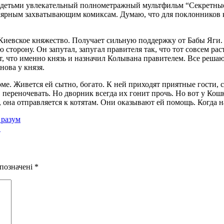
детьми увлекательный полнометражный мультфильм “Секретные 
лярным захватывающим комиксам. Думаю, что для поклонников ко
 Киевское княжество. Получает сильную поддержку от Бабы Яги.
ю сторону. Он запутал, запугал правителя так, что тот совсем р
, что именно князь и назначил Колывана правителем. Все реша
нова у князя.
е. Живется ей сытно, богато. К ней приходят приятные гости, с
, переночевать. Но дворник всегда их гонит прочь. Но вот у Кош
 она отправляется к котятам. Они оказывают ей помощь. Когда на
 разум
О
 позначені
*