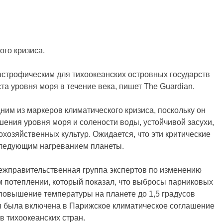
ого кризиса.
тастрофическим для тихоокеанских островных государств
ста уровня моря в течение века, пишет The Guardian.
ним из маркеров климатического кризиса, поскольку он
шения уровня моря и солености воды, устойчивой засухи,
озяйственных культур. Ожидается, что эти критические
оследующим нагреванием планеты.
ежправительственная группа экспертов по изменению
м потеплении, который показал, что выбросы парниковых
 повышение температуры на планете до 1,5 градусов
ая была включена в Парижское климатическое соглашение
в тихоокеанских стран.