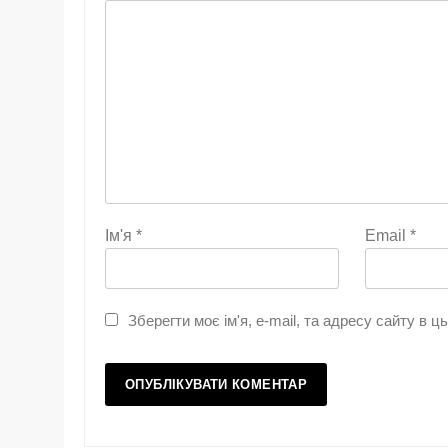
Ім'я
*
Email
*
Зберегти моє ім'я, e-mail, та адресу сайту в 