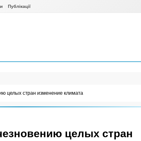
ни
Публікації
ию целых стран изменение климата
счезновению целых стран