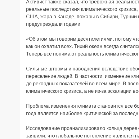
Активист также сказал, что тревожная реальнос
реальные последствия климатического кризиса
США, жара в Канаде, пожары в Сибири, Турции и 
предупреждали годами.
«Об этом мы говорим десятилетиями, потому что 
как он охватил всех. Тихий океан всегда считал
Теперь все понимают реальность климатического
Сильные штормы и наводнения вследствие обос
переселение людей. В частности, изменение к
до рекордных показателей во всем мире. В пос
климатического кризиса, а не из-за эскалации в
Проблема изменения климата становится все бо
года является наиболее критической за последни
Исследование проанализировало кольца деревь
заявили, что глобальное потепление является 