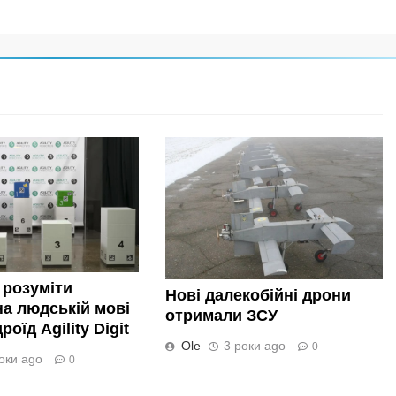
 розуміти
Нові далекобійні дрони
а людській мові
отримали ЗСУ
оїд Agility Digit
Ole
3 роки ago
0
оки ago
0