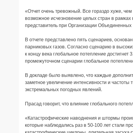
«Отчет очень тревожный. Все гораздо хуже, че
возможное исчезновение целых стран в рамках 
представитель при Организации Объединенных
В отчете представлено пять сценариев, основа
парниковых газов. Согласно сценарию в высоких
к концу века глобальное потепление достигнет 3
промежуточном сценарии глобальное потепления
В докладе было выявлено, что каждые дополни
заметное увеличение интенсивности и частоты т
экстремальных погодных явлений.
Прасад говорит, что влияние глобального потеп
«Катастрофические наводнения и штормы проис
которые наблюдались раз в 50-100 лет стали пр
катастрофические циклоны, длительная засуха с