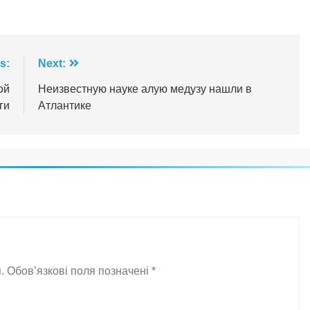
s:
Next:
ой
Неизвестную науке алую медузу нашли в
ги
Атлантике
.
Обов’язкові поля позначені
*