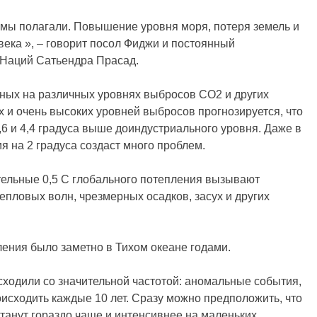
м мы полагали. Повышение уровня моря, потеря земель и
века », – говорит посол Фиджи и постоянный
 Наций Сатьендра Прасад.
нных на различных уровнях выбросов CO2 и других
 и очень высоких уровней выбросов прогнозируется, что
,6 и 4,4 градуса выше доиндустриального уровня. Даже в
 на 2 градуса создаст много проблем.
тельные 0,5 С глобального потепления вызывают
епловых волн, чрезмерных осадков, засух и других
ления было заметно в Тихом океане годами.
ходили со значительной частотой: аномальные события,
оисходить каждые 10 лет. Сразу можно предположить, что
танут гораздо чаще и интенсивнее на маленьких