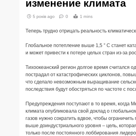
изменение климата
5 років ago
0
1 mins
Теперь трудно отрицать реальность климатическ
Глобальное потепление выше 1,5 ° С станет ка
и может привести к потере целых стран из-за ро
Тихоокеанский регион долгое время считался од
пострадал от катастрофических циклонов, повы
что сделало невозможным выращивание сельскох
последствия будут обостряться по частоте с п
Предупреждения поступают в то время, когда М
климата опубликовала свой доклад о глобально
газов нужно сократить вдвое, чтобы ограничить
выше доиндустриального уровня – цель, котор
только после постоянного лоббирования лидеро