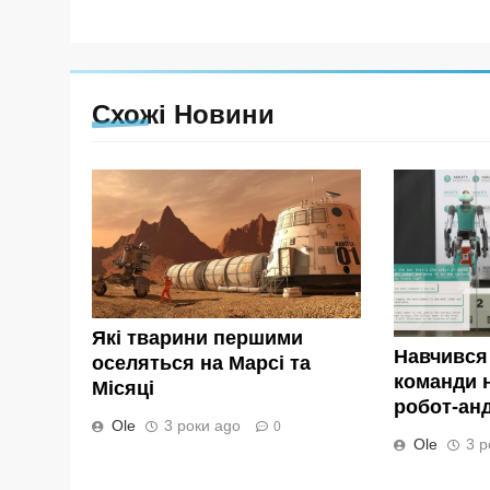
Схожі Новини
Які тварини першими
Навчився
оселяться на Марсі та
команди н
Місяці
робот-андр
Ole
3 роки ago
0
Ole
3 р