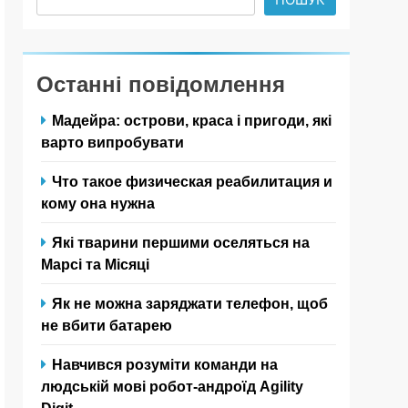
Останні повідомлення
Мадейра: острови, краса і пригоди, які
варто випробувати
Что такое физическая реабилитация и
кому она нужна
Які тварини першими оселяться на
Марсі та Місяці
Як не можна заряджати телефон, щоб
не вбити батарею
Навчився розуміти команди на
людській мові робот-андроїд Agility
Digit