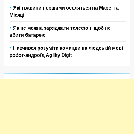
Які тварини першими оселяться на Марсі та
Місяці
Як не можна заряджати телефон, щоб не
вбити батарею
Навчився розуміти команди на людській мові
робот-андроїд Agility Digit