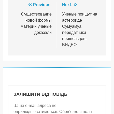
Навігація
Previous:
Next:
записів
Существование
Ученые поищут на
новой формы
астероиде
материи ученые
Оумуамуа
доказали
передатчики
пришельцев.
ВИДЕО
ЗАЛИШИТИ ВІДПОВІДЬ
Ваша e-mail адреса не
оприлюднюватиметься.
Обов’язкові поля