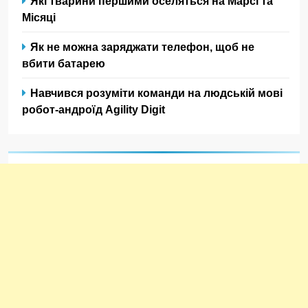
Які тварини першими оселяться на Марсі та
Місяці
Як не можна заряджати телефон, щоб не
вбити батарею
Навчився розуміти команди на людській мові
робот-андроїд Agility Digit