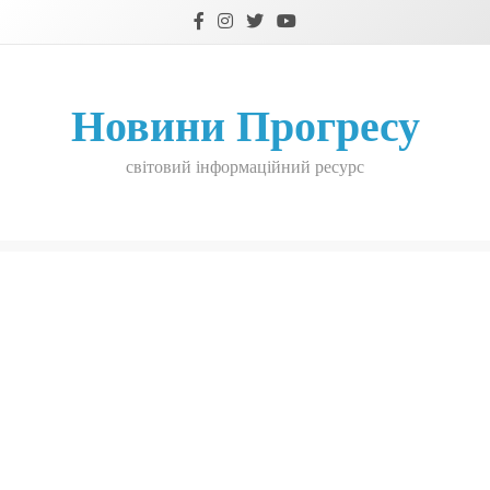
Skip
to
content
Новини Прогресу
світовий інформаційний ресурс