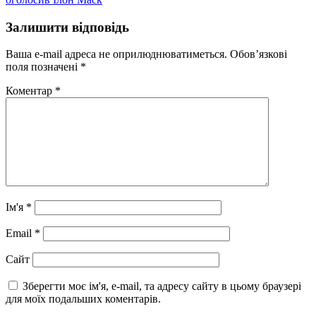
Залишити відповідь
Ваша e-mail адреса не оприлюднюватиметься.
Обов’язкові
поля позначені
*
Коментар
*
Ім'я
*
Email
*
Сайт
Зберегти моє ім'я, e-mail, та адресу сайту в цьому браузері
для моїх подальших коментарів.