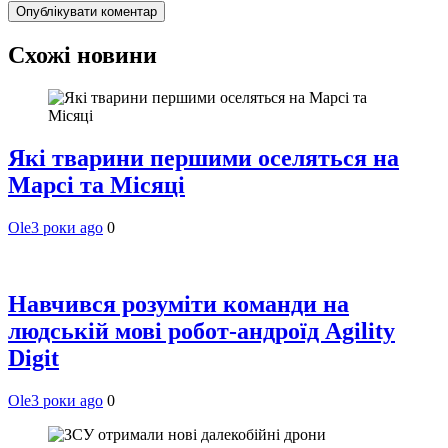
Схожі новини
Які тварини першими оселяться на
Марсі та Місяці
Ole
3 роки ago
0
Навчився розуміти команди на
людській мові робот-андроїд Agility
Digit
Ole
3 роки ago
0