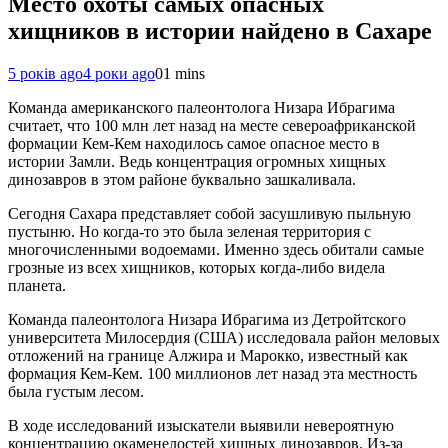
Место охоты самых опасных
хищников в истории найдено в Сахаре
5 років ago
4 роки ago
0
1 mins
Команда американского палеонтолога Низара Ибрагима
считает, что 100 млн лет назад на месте североафриканской
формации Кем-Кем находилось самое опасное место в
истории Замли. Ведь концентрация огромных хищных
динозавров в этом районе буквально зашкаливала.
Сегодня Сахара представляет собой засушливую пыльную
пустыню. Но когда-то это была зеленая территория с
многочисленными водоемами. Именно здесь обитали самые
грозные из всех хищников, которых когда-либо видела
планета.
Команда палеонтолога Низара Ибрагима из Детройтского
университета Милосердия (США) исследовала район меловых
отложений на границе Алжира и Марокко, известный как
формация Кем-Кем. 100 миллионов лет назад эта местность
была густым лесом.
В ходе исследований изыскатели выявили невероятную
концентрацию окаменелостей хищных динозавров. Из-за