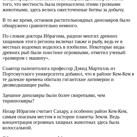
того, что местность была перенаселена этими грозными
животными, здесь велись ожесточенные битвы за добычу.
В то же время, останков растительноядных динозавров было
обнаружено сравнительно немного.
По словам доктора Ибрагима, рацион многих древних
хищников этого региона включал также и рыбу, ведь ее в
местных водоемах водилось в изобилии. Некоторые виды
древних рыб были поистине огромными, отметил ученый:
«размером с машину».
Соавтор палеонтолога профессор Дэвид Мартилль из
Портсмутского университета добавил, что в районе Кем-Кем в
те далекие времена обитали гигантские латимерии и
двоякодышащие рыбы.
Здешние динозавры были более свирепыми, чем
тираннозавры?
Низар Ибрагим считает Сахару, а особенно район Кем-Кем,
самым опасным местом в истории планеты Земля. Ведь
концентрация огромных хищных животных здесь была
колоссальной.