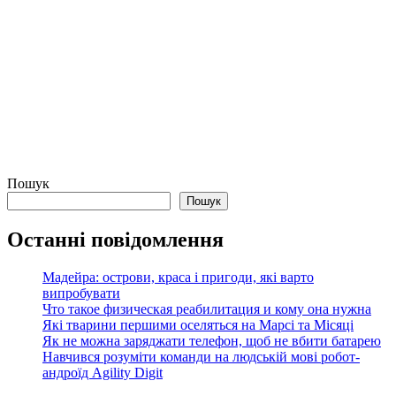
Пошук
Пошук
Останні повідомлення
Мадейра: острови, краса і пригоди, які варто
випробувати
Что такое физическая реабилитация и кому она нужна
Які тварини першими оселяться на Марсі та Місяці
Як не можна заряджати телефон, щоб не вбити батарею
Навчився розуміти команди на людській мові робот-
андроїд Agility Digit