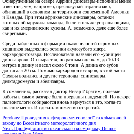
Обнаруженные на севере Африки динозавры-исполины менее
известны, чем, например, пресловутый тираннозавр,
обитавший в основном на территории современной Америки
и Канады. При этом африканские динозавры, останки
которых обнаружила команда, были столь же устрашающими,
как и их американские кузены. А, возможно, даже еще более
свирепыми.
Среди найденных в формации окаменелостей огромных
хищников выделялись останки акулозубого ящера
кархародонтозавра. Исследователи назвали его «убийцей
динозавров». Он вырастал, по разным оценкам, до 10-13
метров в длину и весил около 6 тонн. А длина его зубов
достигала 20 см. Помимо кархародонтозавров, в этой части
Сахары водились и другие тероподы: спинозавры,
дельтадромеусы и абелизавры.
К сожалению, рассказал доктор Низар Ибрагим, полевые
работы в самом разгаре были прерваны пандемией. Но вскоре
палеонтологи собираются вновь вернуться в это, когда-то
опасное место. И сделать множество открытий.
Навігація
Previous:
Проведення кафедрою метеорології та кліматології
заходу до Всесвітнього метеорологічного дня
записів
Next:
Про будівництво океанського космодрому Deimos
оголосив Ілон Маск